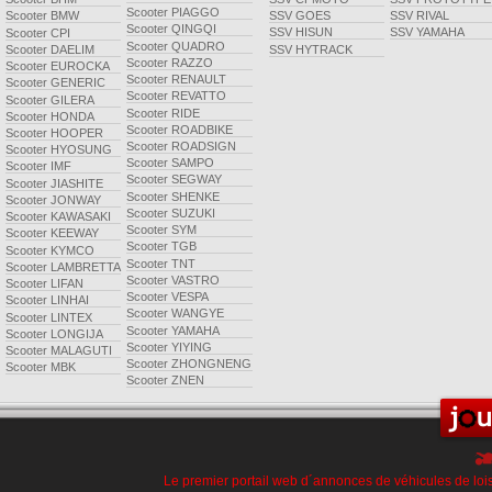
Scooter PIAGGO
SSV GOES
SSV RIVAL
Scooter BMW
Scooter QINGQI
SSV HISUN
SSV YAMAHA
Scooter CPI
Scooter QUADRO
SSV HYTRACK
Scooter DAELIM
Scooter RAZZO
Scooter EUROCKA
Scooter RENAULT
Scooter GENERIC
Scooter REVATTO
Scooter GILERA
Scooter RIDE
Scooter HONDA
Scooter ROADBIKE
Scooter HOOPER
Scooter ROADSIGN
Scooter HYOSUNG
Scooter SAMPO
Scooter IMF
Scooter SEGWAY
Scooter JIASHITE
Scooter SHENKE
Scooter JONWAY
Scooter SUZUKI
Scooter KAWASAKI
Scooter SYM
Scooter KEEWAY
Scooter TGB
Scooter KYMCO
Scooter TNT
Scooter LAMBRETTA
Scooter VASTRO
Scooter LIFAN
Scooter VESPA
Scooter LINHAI
Scooter WANGYE
Scooter LINTEX
Scooter YAMAHA
Scooter LONGIJA
Scooter YIYING
Scooter MALAGUTI
Scooter ZHONGNENG
Scooter MBK
Scooter ZNEN
Le premier portail web d´annonces de véhicules de lois