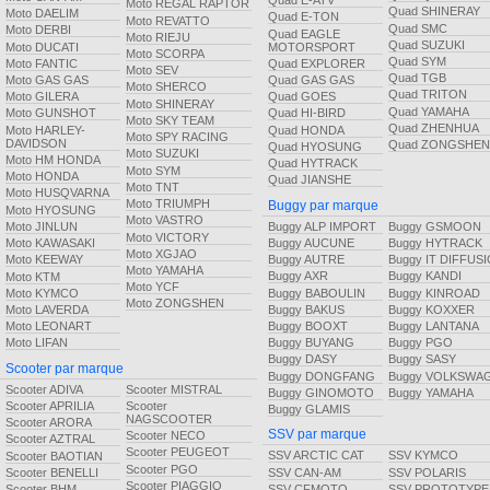
Quad E-ATV
Moto REGAL RAPTOR
Quad SHINERAY
Moto DAELIM
Quad E-TON
Moto REVATTO
Quad SMC
Moto DERBI
Quad EAGLE
Moto RIEJU
Quad SUZUKI
Moto DUCATI
MOTORSPORT
Moto SCORPA
Quad SYM
Moto FANTIC
Quad EXPLORER
Moto SEV
Quad TGB
Moto GAS GAS
Quad GAS GAS
Moto SHERCO
Quad TRITON
Moto GILERA
Quad GOES
Moto SHINERAY
Quad YAMAHA
Moto GUNSHOT
Quad HI-BIRD
Moto SKY TEAM
Quad ZHENHUA
Moto HARLEY-
Quad HONDA
Moto SPY RACING
DAVIDSON
Quad ZONGSHEN
Quad HYOSUNG
Moto SUZUKI
Moto HM HONDA
Quad HYTRACK
Moto SYM
Moto HONDA
Quad JIANSHE
Moto TNT
Moto HUSQVARNA
Moto TRIUMPH
Buggy par marque
Moto HYOSUNG
Moto VASTRO
Buggy ALP IMPORT
Buggy GSMOON
Moto JINLUN
Moto VICTORY
Buggy AUCUNE
Buggy HYTRACK
Moto KAWASAKI
Moto XGJAO
Buggy AUTRE
Buggy IT DIFFUS
Moto KEEWAY
Moto YAMAHA
Buggy AXR
Buggy KANDI
Moto KTM
Moto YCF
Buggy BABOULIN
Buggy KINROAD
Moto KYMCO
Moto ZONGSHEN
Buggy BAKUS
Buggy KOXXER
Moto LAVERDA
Buggy BOOXT
Buggy LANTANA
Moto LEONART
Buggy BUYANG
Buggy PGO
Moto LIFAN
Buggy DASY
Buggy SASY
Scooter par marque
Buggy DONGFANG
Buggy VOLKSWA
Scooter ADIVA
Scooter MISTRAL
Buggy GINOMOTO
Buggy YAMAHA
Scooter APRILIA
Scooter
Buggy GLAMIS
NAGSCOOTER
Scooter ARORA
SSV par marque
Scooter NECO
Scooter AZTRAL
Scooter PEUGEOT
SSV ARCTIC CAT
SSV KYMCO
Scooter BAOTIAN
Scooter PGO
SSV CAN-AM
SSV POLARIS
Scooter BENELLI
Scooter PIAGGIO
SSV CFMOTO
SSV PROTOTYPE
Scooter BHM