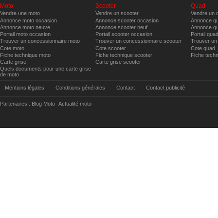
Moto
Scooter
Quad
Vendre une moto
Vendre un scooter
Vendre un 
Annonce moto occasion
Annonce scooter occasion
Annonce qu
Annonce moto neuve
Annonce scooter neuf
Annonce qu
Portail moto occasion
Portail scooter occasion
Portail qua
Trouver un concessionnaire moto
Trouver un concessionnaire scooter
Trouver un
Cote moto
Cote scooter
Cote quad
Fiche technique moto
Fiche technique scooter
Fiche tech
Carte grise
Carte grise scooter
Quels documents pour une carte grise
de moto
Mentions légales
Conditions générales
Contact
Contact publicité
Partenaires :
Blog Moto
Actualité moto