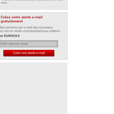
vous.
Créez votre alerte e-mail
gratuitement
êtes prévenu par e-mail des nouveaux
ers mis en vente correspondant aux critères :
ter EUROCKA
Créer une alerte e-mail
Votre alerte e-mail a été créée avec succès.