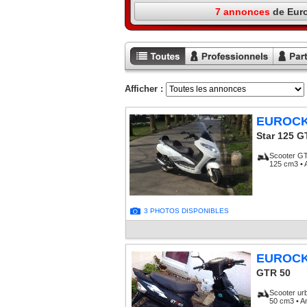
7 annonces
de Eur
Toutes les
Annonces
Annon
annonces
professionnels
particu
Afficher :
EUROC
Star 125 G
Scooter G
125 cm3 • 
3 PHOTOS DISPONIBLES
EUROC
GTR 50
Scooter ur
50 cm3 • A