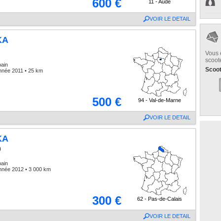
600 €
11 - Aude
VOIR LE DETAIL
KA
Vous 
scoot
bain
Scoo
nnée 2011 • 25 km
500 €
94 - Val-de-Marne
VOIR LE DETAIL
KA
0
bain
nnée 2012 • 3 000 km
300 €
62 - Pas-de-Calais
VOIR LE DETAIL