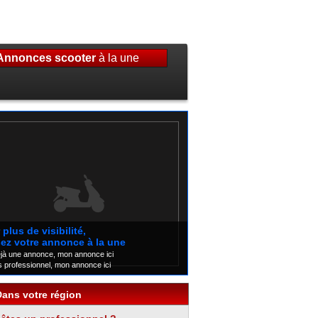
Annonces scooter
à la une
plus de visibilité,
ez votre annonce à la une
éjà une annonce, mon annonce ici
s professionnel, mon annonce ici
Dans votre région