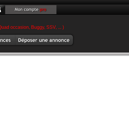
Quad occasion, Buggy, SSV, ... )
es
Vendre scooter
sion