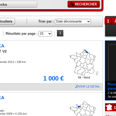
ocka
1
Trier par :
ces
liers
1
Résultats par page :
KA
T V2
T
Année 2012 • 108 km
1 000 €
59 - Nord
Pour 
VOIR LE DETAIL
pass
J´ai d
Je sui
KA
bain
nnée 2009 • 4 225 km