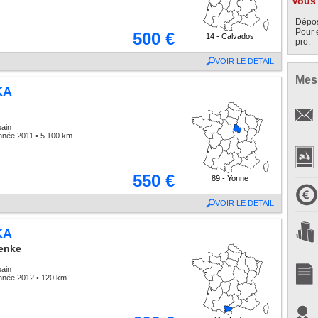
Vous 
Dépos
Pour 
500 €
14 - Calvados
pro.
VOIR LE DETAIL
Mes
KA
bain
nnée 2011 • 5 100 km
550 €
89 - Yonne
VOIR LE DETAIL
KA
enke
bain
nnée 2012 • 120 km