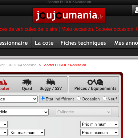
Scooter EUROCKA occasion
es de véhicules de loisirs ( Moto occasion, Scooter occasion, 
ionnaire
Cote
Fiche technique scooter
Mes annonc
magasin
scooter
scooter occa
>
oter EUROCKA occasion
Scooter EUROCKA occasion
once
Annonce
Annonce
Annonce pièce,
Etat indifférent
Occasion
Neuf
ter
quad
buggy,
équipement,
annonce
accessoire
SSV