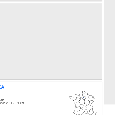
KA
bain
nnée 2011 • 671 km