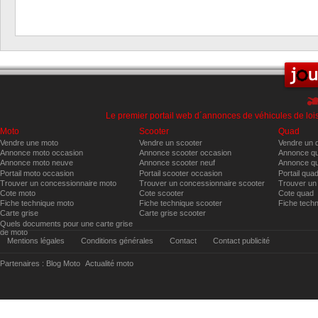
Le premier portail web d´annonces de véhicules de lois
Moto
Scooter
Quad
Vendre une moto
Vendre un scooter
Vendre un 
Annonce moto occasion
Annonce scooter occasion
Annonce qu
Annonce moto neuve
Annonce scooter neuf
Annonce qu
Portail moto occasion
Portail scooter occasion
Portail qua
Trouver un concessionnaire moto
Trouver un concessionnaire scooter
Trouver un
Cote moto
Cote scooter
Cote quad
Fiche technique moto
Fiche technique scooter
Fiche tech
Carte grise
Carte grise scooter
Quels documents pour une carte grise
de moto
Mentions légales
Conditions générales
Contact
Contact publicité
Partenaires :
Blog Moto
Actualité moto