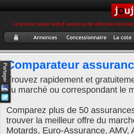
Le premier portail web d´annonces de véhicules de loisir
Scooter
Annonce
Concessionnaire
Cote
occasion
scooter
garage magasin
scooter
scooter
Comparateur assuranc
Trouvez rapidement et gratuiteme
du marché ou correspondant le m
Comparez plus de 50 assurances
trouver la meilleur offre du marc
Motards, Euro-Assurance, AMV, A