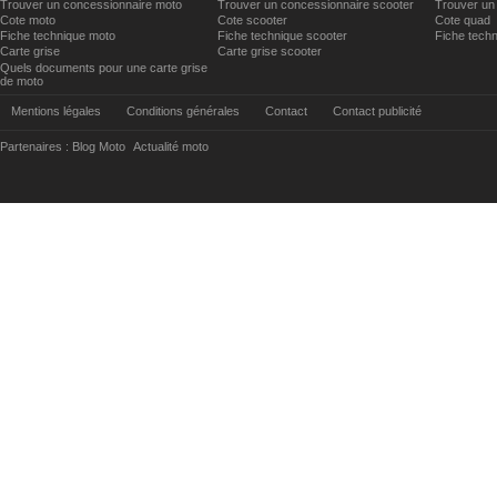
Trouver un concessionnaire moto
Trouver un concessionnaire scooter
Trouver un
Cote moto
Cote scooter
Cote quad
Fiche technique moto
Fiche technique scooter
Fiche tech
Carte grise
Carte grise scooter
Quels documents pour une carte grise
de moto
Mentions légales
Conditions générales
Contact
Contact publicité
Partenaires :
Blog Moto
Actualité moto