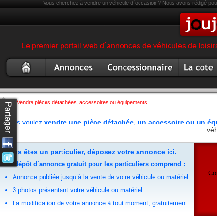
Vous cherchez à vendre un véhicule d´occasion ? Nous avons rédigé pour 
Le premier portail web d´annonces de véhicules de loisir
Moto
Annonce moto
Concessionnaire
Argus mot
occasion
garage magasin moto
>
Vendre pièces détachées, accessoires ou équipements
Vous voulez
vendre une pièce détachée, un accessoire ou un é
véh
Vous êtes un particulier, déposez votre annonce ici.
Le dépôt d´annonce gratuit pour les particuliers comprend :
Co
Annonce publiée jusqu´à la vente de votre véhicule ou matériel
3 photos présentant votre véhicule ou matériel
La modification de votre annonce à tout moment, gratuitement