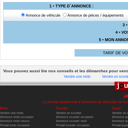
1 • TYPE D´ANNONCE :
Annonce de véhicule
Annonce de pièces / équipements
3 
4 • V
5 • MON ANNO
TARIF DE V
Vous pouvez aussi lire nos conseils et les démarches pour
vend
Vendre une moto
Vendre un scoot
Le premier portail web d´annonces de véhicules de lois
Moto
Scooter
Quad
Vendre une moto
Vendre un scooter
Vendre un 
Annonce moto occasion
Annonce scooter occasion
Annonce qu
Annonce moto neuve
Annonce scooter neuf
Annonce qu
Portail moto occasion
Portail scooter occasion
Portail qua