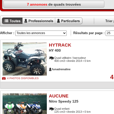
7 annonces
de quads trouvées
Trier 
Toutes les
Annonces
Annonces
annonces
professionnels
particuliers
Afficher :
Résultats par page :
HYTRACK
HY 400
Quad utilitaire / baroudeur
400 cm3 • Année 2014 • 0 km
funadrenaline
4
4 PHOTOS DISPONIBLES
AUCUNE
Nitro Speedy 125
Quad enfant
125 cm3 • Année 2013 • 0 km