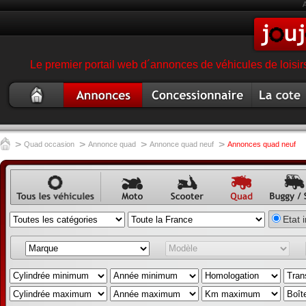
Le premier portail web d´annonces de véhicules de loisir
Quad
Annonce quad
Concessionnaire
Cote quad
occasion
garage magasin quad
>
>
>
>
Quad occasion
Annonce quad
Annonce quad neuf
Annonces quad neuf
Annonce
Annonce
Annonce
Annonce
Annon
Etat 
véhicule
moto
scooter
quad
buggy,
occasion
annonc
SSV