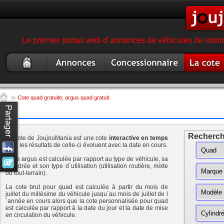
Le premier portail web d´annonces de véhicules de loisir
Quad
Annonce quad
Concessionnaire
Argus
occasion
garage magasin quad
quad
>
Cote quad gratuite, argus quad gratuit
Recherch
La cote de JoujouMania est une cote
interactive en temps
réel
, les résultats de celle-ci évoluent avec la date en cours.
Cette argus est calculée par rapport au type de véhicule, sa
cylindrée et son type d´utilisation (utilisation routière, mixte
ou tout-terrain).
La cote brut pour quad est calculée à partir du mois de
juillet du millésime du véhicule jusqu´au mois de juillet de l
´année en cours alors que la cote personnalisée pour quad
est calculée par rapport à la date du jour et la date de mise
en circulation du véhicule.