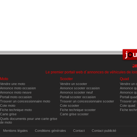
Le premier portail web d´annonces de véhicules de lois
Moto
Scooter
Quad
Vendre une moto
Vendre un scooter
Vendre un 
Annonce moto occasion
Annonce scooter occasion
Annonce qu
Annonce moto neuve
Annonce scooter neuf
Annonce qu
Portail moto occasion
Portail scooter occasion
Portail qua
Trouver un concessionnaire moto
Trouver un concessionnaire scooter
Trouver un
Cote moto
Cote scooter
Cote quad
Fiche technique moto
Fiche technique scooter
Fiche tech
Carte grise
Carte grise scooter
Quels documents pour une carte grise
de moto
Mentions légales
Conditions générales
Contact
Contact publicité