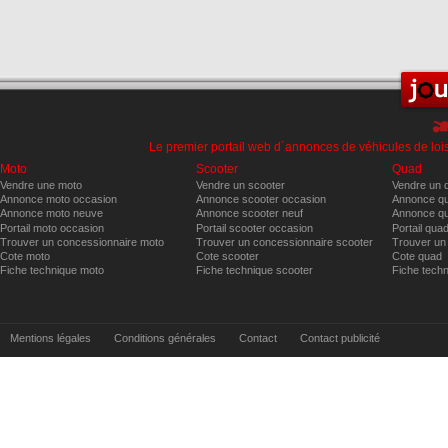
Le premier portail web d´annonces de véhicules de lois
Moto
Scooter
Quad
Vendre une moto
Vendre un scooter
Vendre un 
Annonce moto occasion
Annonce scooter occasion
Annonce qu
Annonce moto neuve
Annonce scooter neuf
Annonce qu
Portail moto occasion
Portail scooter occasion
Portail qua
Trouver un concessionnaire moto
Trouver un concessionnaire scooter
Trouver un
Cote moto
Cote scooter
Cote quad
Fiche technique moto
Fiche technique scooter
Fiche tech
Mentions légales
Conditions générales
Contact
Contact publicité