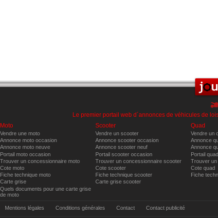
Le premier portail web d´annonces de véhicules de lois
Moto
Scooter
Quad
Vendre une moto
Vendre un scooter
Vendre un 
Annonce moto occasion
Annonce scooter occasion
Annonce qu
Annonce moto neuve
Annonce scooter neuf
Annonce qu
Portail moto occasion
Portail scooter occasion
Portail qua
Trouver un concessionnaire moto
Trouver un concessionnaire scooter
Trouver un
Cote moto
Cote scooter
Cote quad
Fiche technique moto
Fiche technique scooter
Fiche tech
Carte grise
Carte grise scooter
Quels documents pour une carte grise
de moto
Mentions légales
Conditions générales
Contact
Contact publicité