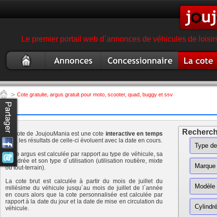
Le premier portail web d´annonces de véhicules de loisir
Moto
Annonce moto,
Concessionnaire
Argus
occasion
scooter, quad
garage magasin moto
moto,
scooter,
>
Cote gratuite, argus gratuit pour moto, scooter, quad, buggy et ssv
quad
Recherch
La cote de JoujouMania est une cote
interactive en temps
réel
, les résultats de celle-ci évoluent avec la date en cours.
Cette argus est calculée par rapport au type de véhicule, sa
cylindrée et son type d´utilisation (utilisation routière, mixte
ou tout-terrain).
La cote brut est calculée à partir du mois de juillet du
millésime du véhicule jusqu´au mois de juillet de l´année
en cours alors que la cote personnalisée est calculée par
rapport à la date du jour et la date de mise en circulation du
véhicule.