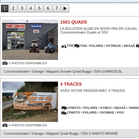
1
2
3
4
5
6
7
1001 QUADS
LA SOLUTION QUAD EN NORD-PAS-DE-CALAIS,
Concessionnaire Quads et SSV
TGB
TGB / POLARIS / HYTRACK / MASAÃ
5 PHOTOS DISPONIBLES
Concessionnaire / Garage / Magasin Scooter Quad Buggy / SSV à MAROEUIL
4 TRACES
VIVEZ VOTRE PASSION AVEC 4 TRACES
CFMOTO / POLARIS / KYMCO / MASAÃ / YAMA
CFMOTO / POLARIS / OXOBIKE / PGO
4 PHOTOS DISPONIBLES
Concessionnaire / Garage / Magasin Quad Buggy / SSV à SAINTE MAXIME