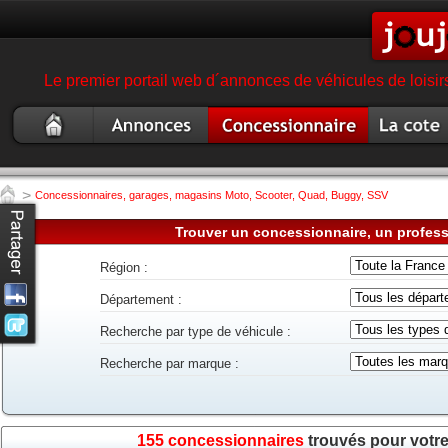
Le premier portail web d´annonces de véhicules de loisir
Moto
Annonce moto,
Concessionnaire
Cote moto,
occasion
scooter, quad
garage magasin moto
scooter,
quad
>
Concessionnaires, garages, magasins Moto, Scooter, Quad, Buggy, SSV
Trouver un concessionnaire, un profes
Région :
Département :
Recherche par type de véhicule :
Recherche par marque :
155 concessionnaires
trouvés pour votr