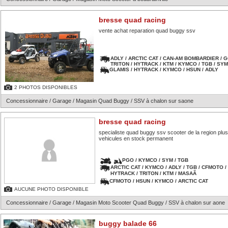
bresse quad racing
vente achat reparation quad buggy ssv
ADLY / ARCTIC CAT / CAN-AM BOMBARDIER / G
TRITON / HYTRACK / KTM / KYMCO / TGB / SYM
GLAMIS / HYTRACK / KYMCO / HSUN / ADLY
2 PHOTOS DISPONIBLES
Concessionnaire / Garage / Magasin Quad Buggy / SSV à chalon sur saone
bresse quad racing
specialiste quad buggy ssv scooter de la region plu
vehicules en stock permanent
PGO / KYMCO / SYM / TGB
ARCTIC CAT / KYMCO / ADLY / TGB / CFMOTO /
HYTRACK / TRITON / KTM / MASAÃ
CFMOTO / HSUN / KYMCO / ARCTIC CAT
AUCUNE PHOTO DISPONIBLE
Concessionnaire / Garage / Magasin Moto Scooter Quad Buggy / SSV à chalon sur aone
buggy balade 66