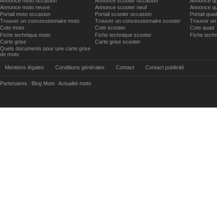
Annonce moto occasion
Annonce scooter occasion
Annonce qu
Annonce moto neuve
Annonce scooter neuf
Annonce qu
Portail moto occasion
Portail scooter occasion
Portail qua
Trouver un concessionnaire moto
Trouver un concessionnaire scooter
Trouver un
Cote moto
Cote scooter
Cote quad
Fiche technique moto
Fiche technique scooter
Fiche tech
Carte grise
Carte grise scooter
Quels documents pour une carte grise
de moto
Mentions légales
Conditions générales
Contact
Contact publicité
Partenaires :
Blog Moto
Actualité moto