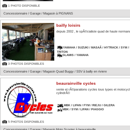
1 PHOTO DISPONIBLE
Concessionnaire / Garage / Magasin à PIGNANS
bailly loisirs
depuis 2002 , le spÃ©cialiste quad de haute norman
YAMAHA / SUZUKI / MASAÃ / HYTRACK / SYM / D
TRITON
GLAMIS / YAMAHA
3 PHOTOS DISPONIBLES
Concessionnaire / Garage / Magasin Quad Buggy / SSV à bailly en riviere
beaurainville cycles
vente et rÃ©parations cycles tous types et motocycl
cylindrÃ©
MBK / LIFAN / FYM / RIEJU / GILERA
MBK / SYM / LIFAN / PIAGGIO
5 PHOTOS DISPONIBLES
Concessionnaire / Garage / Magasin Moto Scooter à beaurainville