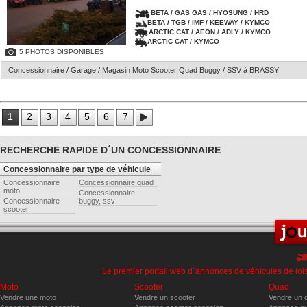
BETA / GAS GAS / HYOSUNG / HRD
BETA / TGB / IMF / KEEWAY / KYMCO
ARCTIC CAT / AEON / ADLY / KYMCO
ARCTIC CAT / KYMCO
5 PHOTOS DISPONIBLES
Concessionnaire / Garage / Magasin Moto Scooter Quad Buggy / SSV à BRASSY
1
2
3
4
5
6
7
RECHERCHE RAPIDE D´UN CONCESSIONNAIRE
Concessionnaire par type de véhicule
Concessionnaire
Concessionnaire quad
moto
Concessionnaire
Concessionnaire
buggy, ssv
scooter
Le premier portail web d´annonces de véhicules de lois
Moto
Scooter
Quad
Vendre une moto
Vendre un scooter
Vendre un 