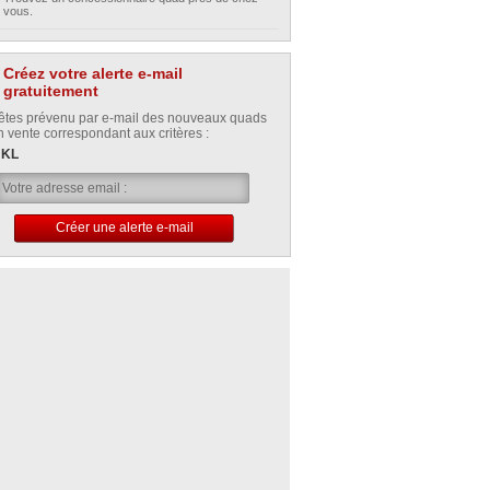
vous.
Créez votre alerte e-mail
gratuitement
êtes prévenu par e-mail des nouveaux quads
n vente correspondant aux critères :
 KL
Créer une alerte e-mail
Votre alerte e-mail a été créée avec succès.