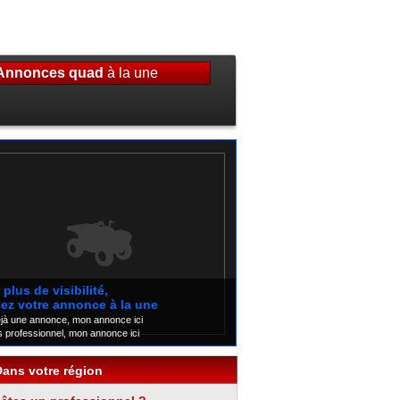
Annonces quad
à la une
plus de visibilité,
ez votre annonce à la une
éjà une annonce, mon annonce ici
s professionnel, mon annonce ici
Dans votre région