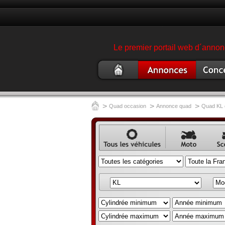
Le premier portail web d´annonc
Quad
Annonce quad
Concess
occasion
garage 
>
>
>
Quad occasion
Annonce quad
Quad KL 
Annonce
Annonce
Ann
véhicule
moto
scoo
occasion