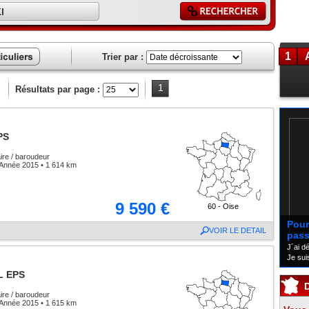
l
1
Trier par :
ces
liers
1
Résultats par page :
PS
aire / baroudeur
Année 2015 • 1 614 km
9 590 €
60 - Oise
Pour 
VOIR LE DETAIL
pass
J´ai d
Je sui
L EPS
aire / baroudeur
Année 2015 • 1 615 km