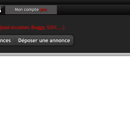
Quad occasion, Buggy, SSV, ... )
es quad
Vendre quad