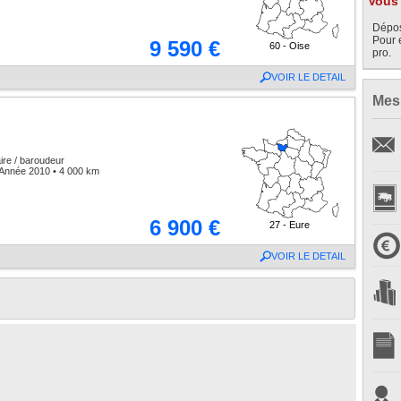
Vous 
Dépos
Pour 
9 590 €
60 - Oise
pro.
VOIR LE DETAIL
Mes
aire / baroudeur
Année 2010 • 4 000 km
6 900 €
27 - Eure
VOIR LE DETAIL