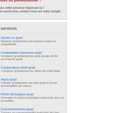
êtes un professionnel ?
ez votre annonce régionale ici !
en savoir plus, rendez-vous sur votre compte
 services
Vendre un quad
Déposez gratuitement une annonce quad sur
JoujouMania.
Comparateur assurance quad
Comparez gratuitement les tarifs de plus de 50
assurances quad.
Comparateur crédit quad
Comparez gratuitement les offres de crédit quad.
Argus quad
Calculez gratuitement une cote quad et la cote
personnalisée de celui-ci.
Fiches techniques quad
Consultez les fiches techniques quad et les avis sur
un modèle.
Concessionnaires quad
Trouvez un concessionnaire quad près de chez