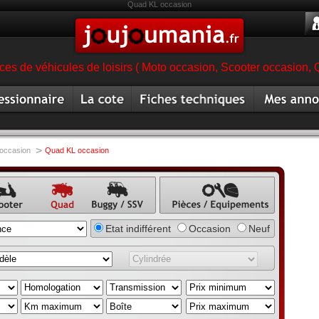
Quad KL occasion
es de véhicules de loisirs ( Moto occasion, Scooter occasion, 
ionnaire
Cote quad
Fiche technique quad
Mes annonc
magasin quad
occasion
>
occasion
Quad KL occasion
once
Annonce
Annonce
Annonce pièce,
Etat indifférent
Occasion
Neuf
ter
quad
buggy,
équipement,
annonce
accessoire
SSV