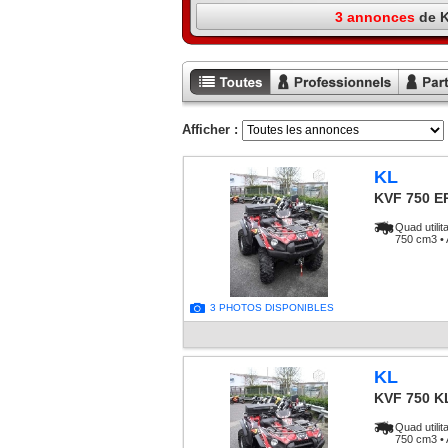
3 annonces
de K
Toutes les
Annonces
Annon
annonces
professionnels
particu
Afficher :
KL
KVF 750 E
Quad utilit
750 cm3 • 
3 PHOTOS DISPONIBLES
KL
KVF 750 K
Quad utilit
750 cm3 • 