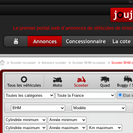
Sc
Le premier portail web d´annonces de véhicules de loisir
Scooter
Annonce
Concessionnaire
Cote
occasion
scooter
garage magasin
scooter
scooter
>
>
>
>
Scooter occasion
Annonce scooter
Scooter BHM occasion
Scooter BHM o
Annonce
Annonce
Annonce
Annonce
Annon
Etat 
véhicule
moto
scooter
quad
buggy,
occasion
annonc
SSV