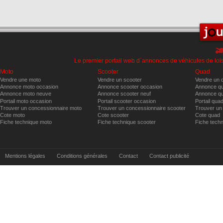
Le premier portail web d´annonces de véhicules de lois
Moto
Scooter
Quad
Vendre une moto
Vendre un scooter
Vendre un 
Annonce moto occasion
Annonce scooter occasion
Annonce qu
Annonce moto neuve
Annonce scooter neuf
Annonce qu
Portail moto occasion
Portail scooter occasion
Portail qua
Trouver un concessionnaire moto
Trouver un concessionnaire scooter
Trouver un
Cote moto
Cote scooter
Cote quad
Fiche technique moto
Fiche technique scooter
Fiche tech
Mentions légales
Conditions générales
Contact
Contact publicité