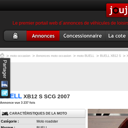
Le premier portail web d´annonces de véhicules de loisir
Moto
Annonce moto
Concessionnaire
Cote moto
occasion
garage magasin moto
>
>
>
>
>
moto occasion
Annonces moto occasion
moto BUELL
BUELL XB12 S
BUELL
XB12 S SCG 2007
Annonce vue 3 237 fois
CARACTÉRISTIQUES DE LA MOTO
Catégorie :
Moto roadster
Marque :
BUELL