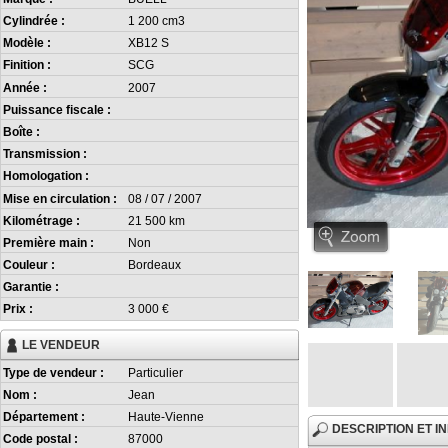
Cylindrée :
1 200 cm3
Modèle :
XB12 S
Finition :
SCG
Année :
2007
Puissance fiscale :
Boîte :
Transmission :
Homologation :
Mise en circulation :
08 / 07 / 2007
Kilométrage :
21 500 km
Première main :
Non
Couleur :
Bordeaux
Garantie :
Prix :
3 000 €
LE VENDEUR
Type de vendeur :
Particulier
Nom :
Jean
Département :
Haute-Vienne
DESCRIPTION ET 
Code postal :
87000