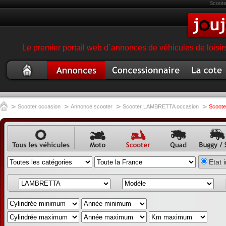
Scoot
Le premier portail web d´annonces de véhicules de loisir
Scooter
Annonce
Concessionnaire
Cote
occasion
scooter
garage magasin
scooter
scooter
>
>
>
>
Scooter occasion
Annonce scooter
Scooter LAMBRETTA occasion
Scoot
Annonce
Annonce
Annonce
Annonce
Annon
Etat 
véhicule
moto
scooter
quad
buggy,
occasion
annonc
SSV