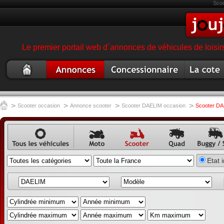
Sco
Le premier portail web d´annonces de véhicules de loisir
Scooter
Annonce
Concessionnaire
Cote
occasion
scooter
garage magasin
scooter
scooter
>
>
>
>
Scooter occasion
Annonce scooter
Scooter DAELIM occasion
Scooter DA
Annonce
Annonce
Annonce
Annonce
Annon
Etat 
véhicule
moto
scooter
quad
buggy,
occasion
annonc
SSV