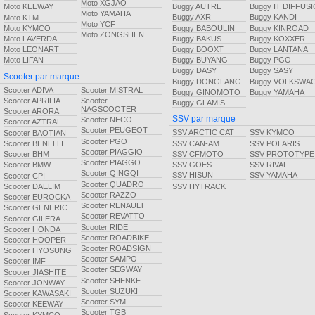
Moto XGJAO
Buggy AUTRE
Buggy IT DIFFUS
Moto KEEWAY
Moto YAMAHA
Buggy AXR
Buggy KANDI
Moto KTM
Moto YCF
Buggy BABOULIN
Buggy KINROAD
Moto KYMCO
Moto ZONGSHEN
Buggy BAKUS
Buggy KOXXER
Moto LAVERDA
Buggy BOOXT
Buggy LANTANA
Moto LEONART
Buggy BUYANG
Buggy PGO
Moto LIFAN
Buggy DASY
Buggy SASY
Scooter par marque
Buggy DONGFANG
Buggy VOLKSWA
Scooter ADIVA
Scooter MISTRAL
Buggy GINOMOTO
Buggy YAMAHA
Scooter APRILIA
Scooter
Buggy GLAMIS
NAGSCOOTER
Scooter ARORA
SSV par marque
Scooter NECO
Scooter AZTRAL
Scooter PEUGEOT
SSV ARCTIC CAT
SSV KYMCO
Scooter BAOTIAN
Scooter PGO
SSV CAN-AM
SSV POLARIS
Scooter BENELLI
Scooter PIAGGIO
SSV CFMOTO
SSV PROTOTYPE
Scooter BHM
Scooter PIAGGO
SSV GOES
SSV RIVAL
Scooter BMW
Scooter QINGQI
SSV HISUN
SSV YAMAHA
Scooter CPI
Scooter QUADRO
SSV HYTRACK
Scooter DAELIM
Scooter RAZZO
Scooter EUROCKA
Scooter RENAULT
Scooter GENERIC
Scooter REVATTO
Scooter GILERA
Scooter RIDE
Scooter HONDA
Scooter ROADBIKE
Scooter HOOPER
Scooter ROADSIGN
Scooter HYOSUNG
Scooter SAMPO
Scooter IMF
Scooter SEGWAY
Scooter JIASHITE
Scooter SHENKE
Scooter JONWAY
Scooter SUZUKI
Scooter KAWASAKI
Scooter SYM
Scooter KEEWAY
Scooter TGB
Scooter KYMCO