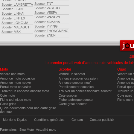
Scooter TNT
Scooter LAMBRETTA
Scooter VASTRO
Scooter LIFAN
Scooter VESPA
Scooter LINHAI
Scooter WANGYE
Scooter LINTEX
Scooter YAMAHA
Scooter LONGIJA
Scooter YIYING
Scooter MALAGUTI
Scooter ZHONGNENG
Scooter MBK
Scooter ZNEN
Le premier portail web d´annonces de véhicules de lois
Moto
Scooter
Quad
Vendre une moto
Vendre un scooter
Vendre un 
Annonce moto occasion
Annonce scooter occasion
Annonce qu
Annonce moto neuve
Annonce scooter neuf
Annonce qu
Portail moto occasion
Portail scooter occasion
Portail qua
Trouver un concessionnaire moto
Trouver un concessionnaire scooter
Trouver un
Cote moto
Cote scooter
Cote quad
Fiche technique moto
Fiche technique scooter
Fiche tech
Carte grise
Carte grise scooter
Quels documents pour une carte grise
de moto
Mentions légales
Conditions générales
Contact
Contact publicité
Partenaires :
Blog Moto
Actualité moto