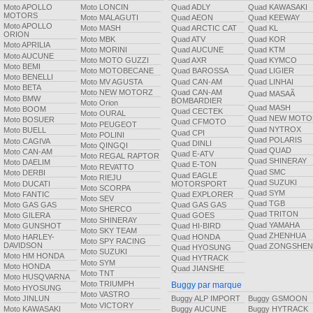
Moto APOLLO
Moto LONCIN
Quad ADLY
Quad KAWASAKI
MOTORS
Moto MALAGUTI
Quad AEON
Quad KEEWAY
Moto APOLLO
Moto MASH
Quad ARCTIC CAT
Quad KL
ORION
Moto MBK
Quad ATV
Quad KOR
Moto APRILIA
Moto MORINI
Quad AUCUNE
Quad KTM
Moto AUCUNE
Moto MOTO GUZZI
Quad AXR
Quad KYMCO
Moto BEMI
Moto MOTOBECANE
Quad BAROSSA
Quad LIGIER
Moto BENELLI
Moto MV AGUSTA
Quad CAN-AM
Quad LINHAI
Moto BETA
Moto NEW MOTORZ
Quad CAN-AM
Quad MASAÃ
Moto BMW
BOMBARDIER
Moto Orion
Quad MASH
Moto BOOM
Quad CECTEK
Moto OURAL
Quad NEW MOTO
Moto BOSUER
Quad CFMOTO
Moto PEUGEOT
Quad NYTROX
Moto BUELL
Quad CPI
Moto POLINI
Quad POLARIS
Moto CAGIVA
Quad DINLI
Moto QINGQI
Quad QUAD
Moto CAN-AM
Quad E-ATV
Moto REGAL RAPTOR
Quad SHINERAY
Moto DAELIM
Quad E-TON
Moto REVATTO
Quad SMC
Moto DERBI
Quad EAGLE
Moto RIEJU
Quad SUZUKI
Moto DUCATI
MOTORSPORT
Moto SCORPA
Quad SYM
Moto FANTIC
Quad EXPLORER
Moto SEV
Quad TGB
Moto GAS GAS
Quad GAS GAS
Moto SHERCO
Quad TRITON
Moto GILERA
Quad GOES
Moto SHINERAY
Quad YAMAHA
Moto GUNSHOT
Quad HI-BIRD
Moto SKY TEAM
Quad ZHENHUA
Moto HARLEY-
Quad HONDA
Moto SPY RACING
DAVIDSON
Quad ZONGSHEN
Quad HYOSUNG
Moto SUZUKI
Moto HM HONDA
Quad HYTRACK
Moto SYM
Moto HONDA
Quad JIANSHE
Moto TNT
Moto HUSQVARNA
Moto TRIUMPH
Buggy par marque
Moto HYOSUNG
Moto VASTRO
Buggy ALP IMPORT
Buggy GSMOON
Moto JINLUN
Moto VICTORY
Buggy AUCUNE
Buggy HYTRACK
Moto KAWASAKI