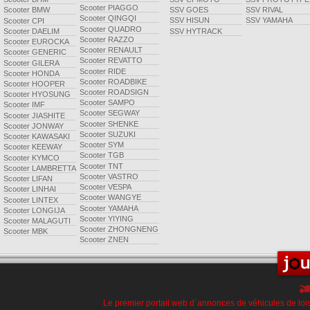
Scooter PIAGGO
SSV GOES
SSV RIVAL
Scooter BMW
Scooter QINGQI
SSV HISUN
SSV YAMAHA
Scooter CPI
Scooter QUADRO
SSV HYTRACK
Scooter DAELIM
Scooter RAZZO
Scooter EUROCKA
Scooter RENAULT
Scooter GENERIC
Scooter REVATTO
Scooter GILERA
Scooter RIDE
Scooter HONDA
Scooter ROADBIKE
Scooter HOOPER
Scooter ROADSIGN
Scooter HYOSUNG
Scooter SAMPO
Scooter IMF
Scooter SEGWAY
Scooter JIASHITE
Scooter SHENKE
Scooter JONWAY
Scooter SUZUKI
Scooter KAWASAKI
Scooter SYM
Scooter KEEWAY
Scooter TGB
Scooter KYMCO
Scooter TNT
Scooter LAMBRETTA
Scooter VASTRO
Scooter LIFAN
Scooter VESPA
Scooter LINHAI
Scooter WANGYE
Scooter LINTEX
Scooter YAMAHA
Scooter LONGIJA
Scooter YIYING
Scooter MALAGUTI
Scooter ZHONGNENG
Scooter MBK
Scooter ZNEN
Le premier portail web d´annonces de véhicules de lois