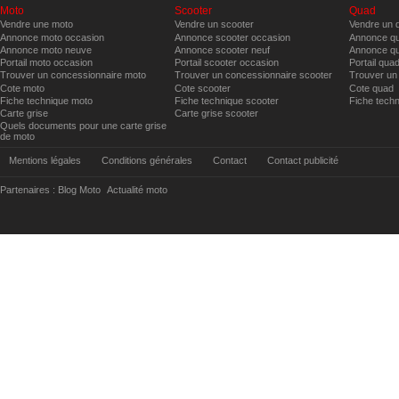
Moto
Scooter
Quad
Vendre une moto
Vendre un scooter
Vendre un 
Annonce moto occasion
Annonce scooter occasion
Annonce qu
Annonce moto neuve
Annonce scooter neuf
Annonce qu
Portail moto occasion
Portail scooter occasion
Portail qua
Trouver un concessionnaire moto
Trouver un concessionnaire scooter
Trouver un
Cote moto
Cote scooter
Cote quad
Fiche technique moto
Fiche technique scooter
Fiche tech
Carte grise
Carte grise scooter
Quels documents pour une carte grise
de moto
Mentions légales
Conditions générales
Contact
Contact publicité
Partenaires :
Blog Moto
Actualité moto