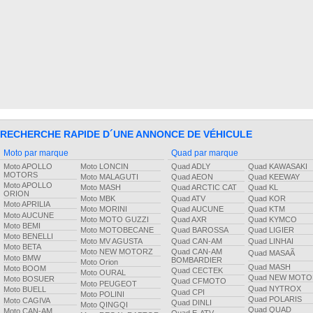
RECHERCHE RAPIDE D´UNE ANNONCE DE VÉHICULE
Moto par marque
Quad par marque
Moto APOLLO
Moto LONCIN
Quad ADLY
Quad KAWASAKI
MOTORS
Moto MALAGUTI
Quad AEON
Quad KEEWAY
Moto APOLLO
Moto MASH
Quad ARCTIC CAT
Quad KL
ORION
Moto MBK
Quad ATV
Quad KOR
Moto APRILIA
Moto MORINI
Quad AUCUNE
Quad KTM
Moto AUCUNE
Moto MOTO GUZZI
Quad AXR
Quad KYMCO
Moto BEMI
Moto MOTOBECANE
Quad BAROSSA
Quad LIGIER
Moto BENELLI
Moto MV AGUSTA
Quad CAN-AM
Quad LINHAI
Moto BETA
Moto NEW MOTORZ
Quad CAN-AM
Quad MASAÃ
Moto BMW
BOMBARDIER
Moto Orion
Quad MASH
Moto BOOM
Quad CECTEK
Moto OURAL
Quad NEW MOTO
Moto BOSUER
Quad CFMOTO
Moto PEUGEOT
Quad NYTROX
Moto BUELL
Quad CPI
Moto POLINI
Quad POLARIS
Moto CAGIVA
Quad DINLI
Moto QINGQI
Quad QUAD
Moto CAN-AM