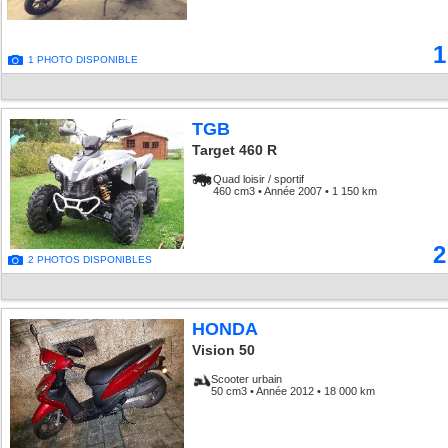
1
1 PHOTO DISPONIBLE
TGB
Target 460 R
Quad loisir / sportif
460 cm3 • Année 2007 • 1 150 km
2
2 PHOTOS DISPONIBLES
HONDA
Vision 50
Scooter urbain
50 cm3 • Année 2012 • 18 000 km