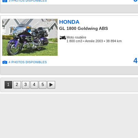
3 PHOTOS DISPONIBLES
HONDA
GL 1800 Goldwing ABS
Moto routière
1 800 cm3 • Année 2003 • 38 894 km
4
4 PHOTOS DISPONIBLES
1
2
3
4
5