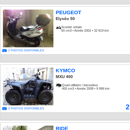
PEUGEOT
Elyséo 50
Scooter urbain
50 cm3 • Année 2002 • 32 819 km
2 PHOTOS DISPONIBLES
KYMCO
MXU 400
Quad utilitaire / baroudeur
400 cm3 • Année 2008 • 9 999 km
2
3 PHOTOS DISPONIBLES
RIDE