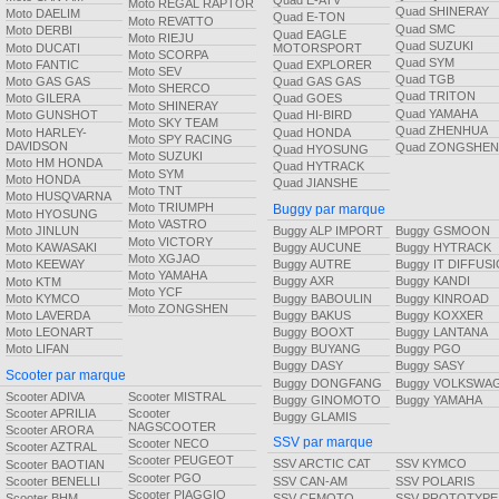
Quad E-ATV
Moto REGAL RAPTOR
Quad SHINERAY
Moto DAELIM
Quad E-TON
Moto REVATTO
Quad SMC
Moto DERBI
Quad EAGLE
Moto RIEJU
Quad SUZUKI
Moto DUCATI
MOTORSPORT
Moto SCORPA
Quad SYM
Moto FANTIC
Quad EXPLORER
Moto SEV
Quad TGB
Moto GAS GAS
Quad GAS GAS
Moto SHERCO
Quad TRITON
Moto GILERA
Quad GOES
Moto SHINERAY
Quad YAMAHA
Moto GUNSHOT
Quad HI-BIRD
Moto SKY TEAM
Quad ZHENHUA
Moto HARLEY-
Quad HONDA
Moto SPY RACING
DAVIDSON
Quad ZONGSHEN
Quad HYOSUNG
Moto SUZUKI
Moto HM HONDA
Quad HYTRACK
Moto SYM
Moto HONDA
Quad JIANSHE
Moto TNT
Moto HUSQVARNA
Moto TRIUMPH
Buggy par marque
Moto HYOSUNG
Moto VASTRO
Buggy ALP IMPORT
Buggy GSMOON
Moto JINLUN
Moto VICTORY
Buggy AUCUNE
Buggy HYTRACK
Moto KAWASAKI
Moto XGJAO
Buggy AUTRE
Buggy IT DIFFUS
Moto KEEWAY
Moto YAMAHA
Buggy AXR
Buggy KANDI
Moto KTM
Moto YCF
Buggy BABOULIN
Buggy KINROAD
Moto KYMCO
Moto ZONGSHEN
Buggy BAKUS
Buggy KOXXER
Moto LAVERDA
Buggy BOOXT
Buggy LANTANA
Moto LEONART
Buggy BUYANG
Buggy PGO
Moto LIFAN
Buggy DASY
Buggy SASY
Scooter par marque
Buggy DONGFANG
Buggy VOLKSWA
Scooter ADIVA
Scooter MISTRAL
Buggy GINOMOTO
Buggy YAMAHA
Scooter APRILIA
Scooter
Buggy GLAMIS
NAGSCOOTER
Scooter ARORA
SSV par marque
Scooter NECO
Scooter AZTRAL
Scooter PEUGEOT
SSV ARCTIC CAT
SSV KYMCO
Scooter BAOTIAN
Scooter PGO
SSV CAN-AM
SSV POLARIS
Scooter BENELLI
Scooter PIAGGIO
SSV CFMOTO
SSV PROTOTYPE
Scooter BHM