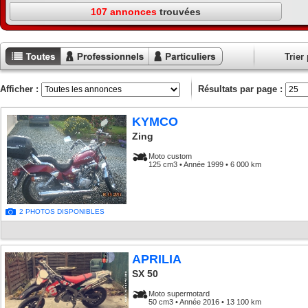
107 annonces
trouvées
Trier 
Toutes les
Annonces
Annonces
annonces
professionnels
particuliers
Afficher :
Résultats par page :
KYMCO
Zing
Moto custom
125 cm3 • Année 1999 • 6 000 km
2 PHOTOS DISPONIBLES
APRILIA
SX 50
Moto supermotard
50 cm3 • Année 2016 • 13 100 km