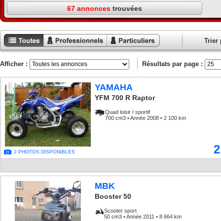
67 annonces
trouvées
Trier 
Toutes les
Annonces
Annonces
annonces
professionnels
particuliers
Afficher :
Résultats par page :
YAMAHA
YFM 700 R Raptor
Quad loisir / sportif
700 cm3 • Année 2008 • 2 100 km
2
2 PHOTOS DISPONIBLES
MBK
Booster 50
Scooter sport
50 cm3 • Année 2011 • 8 664 km