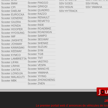
Scooter PIAGGO
SSV GOES
SSV RIVAL
Scooter BMW
Scooter QINGQI
SSV HISUN
SSV YAMAHA
Scooter CPI
Scooter QUADRO
SSV HYTRACK
Scooter DAELIM
Scooter RAZZO
Scooter EUROCKA
Scooter RENAULT
Scooter GENERIC
Scooter REVATTO
Scooter GILERA
Scooter RIDE
Scooter HONDA
Scooter ROADBIKE
Scooter HOOPER
Scooter ROADSIGN
Scooter HYOSUNG
Scooter SAMPO
Scooter IMF
Scooter SEGWAY
Scooter JIASHITE
Scooter SHENKE
Scooter JONWAY
Scooter SUZUKI
Scooter KAWASAKI
Scooter SYM
Scooter KEEWAY
Scooter TGB
Scooter KYMCO
Scooter TNT
Scooter LAMBRETTA
Scooter VASTRO
Scooter LIFAN
Scooter VESPA
Scooter LINHAI
Scooter WANGYE
Scooter LINTEX
Scooter YAMAHA
Scooter LONGIJA
Scooter YIYING
Scooter MALAGUTI
Scooter ZHONGNENG
Scooter MBK
Scooter ZNEN
Le premier portail web d´annonces de véhicules de lois