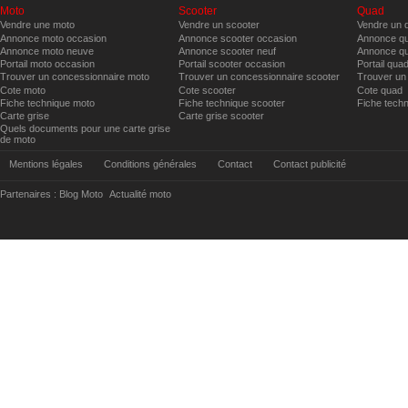
Moto
Scooter
Quad
Vendre une moto
Vendre un scooter
Vendre un 
Annonce moto occasion
Annonce scooter occasion
Annonce qu
Annonce moto neuve
Annonce scooter neuf
Annonce qu
Portail moto occasion
Portail scooter occasion
Portail qua
Trouver un concessionnaire moto
Trouver un concessionnaire scooter
Trouver un
Cote moto
Cote scooter
Cote quad
Fiche technique moto
Fiche technique scooter
Fiche tech
Carte grise
Carte grise scooter
Quels documents pour une carte grise
de moto
Mentions légales
Conditions générales
Contact
Contact publicité
Partenaires :
Blog Moto
Actualité moto