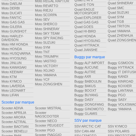
Quad E-ATV
Moto REGAL RAPTOR
Quad SHINERAY
Moto DAELIM
Quad E-TON
Moto REVATTO
Quad SMC
Moto DERBI
Quad EAGLE
Moto RIEJU
Quad SUZUKI
Moto DUCATI
MOTORSPORT
Moto SCORPA
Quad SYM
Moto FANTIC
Quad EXPLORER
Moto SEV
Quad TGB
Moto GAS GAS
Quad GAS GAS
Moto SHERCO
Quad TRITON
Moto GILERA
Quad GOES
Moto SHINERAY
Quad YAMAHA
Moto GUNSHOT
Quad HI-BIRD
Moto SKY TEAM
Quad ZHENHUA
Moto HARLEY-
Quad HONDA
Moto SPY RACING
DAVIDSON
Quad ZONGSHEN
Quad HYOSUNG
Moto SUZUKI
Moto HM HONDA
Quad HYTRACK
Moto SYM
Moto HONDA
Quad JIANSHE
Moto TNT
Moto HUSQVARNA
Moto TRIUMPH
Buggy par marque
Moto HYOSUNG
Moto VASTRO
Buggy ALP IMPORT
Buggy GSMOON
Moto JINLUN
Moto VICTORY
Buggy AUCUNE
Buggy HYTRACK
Moto KAWASAKI
Moto XGJAO
Buggy AUTRE
Buggy IT DIFFUS
Moto KEEWAY
Moto YAMAHA
Buggy AXR
Buggy KANDI
Moto KTM
Moto YCF
Buggy BABOULIN
Buggy KINROAD
Moto KYMCO
Moto ZONGSHEN
Buggy BAKUS
Buggy KOXXER
Moto LAVERDA
Buggy BOOXT
Buggy LANTANA
Moto LEONART
Buggy BUYANG
Buggy PGO
Moto LIFAN
Buggy DASY
Buggy SASY
Scooter par marque
Buggy DONGFANG
Buggy VOLKSWA
Scooter ADIVA
Scooter MISTRAL
Buggy GINOMOTO
Buggy YAMAHA
Scooter APRILIA
Scooter
Buggy GLAMIS
NAGSCOOTER
Scooter ARORA
SSV par marque
Scooter NECO
Scooter AZTRAL
Scooter PEUGEOT
SSV ARCTIC CAT
SSV KYMCO
Scooter BAOTIAN
Scooter PGO
SSV CAN-AM
SSV POLARIS
Scooter BENELLI
Scooter PIAGGIO
SSV CFMOTO
SSV PROTOTYPE
Scooter BHM