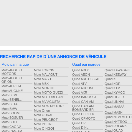
RECHERCHE RAPIDE D´UNE ANNONCE DE VÉHICULE
Moto par marque
Quad par marque
Moto APOLLO
Moto LONCIN
Quad ADLY
Quad KAWASAKI
MOTORS
Moto MALAGUTI
Quad AEON
Quad KEEWAY
Moto APOLLO
Moto MASH
Quad ARCTIC CAT
Quad KL
ORION
Moto MBK
Quad ATV
Quad KOR
Moto APRILIA
Moto MORINI
Quad AUCUNE
Quad KTM
Moto AUCUNE
Moto MOTO GUZZI
Quad AXR
Quad KYMCO
Moto BEMI
Moto MOTOBECANE
Quad BAROSSA
Quad LIGIER
Moto BENELLI
Moto MV AGUSTA
Quad CAN-AM
Quad LINHAI
Moto BETA
Moto NEW MOTORZ
Quad CAN-AM
Quad MASAÃ
Moto BMW
BOMBARDIER
Moto Orion
Quad MASH
Moto BOOM
Quad CECTEK
Moto OURAL
Quad NEW MOTO
Moto BOSUER
Quad CFMOTO
Moto PEUGEOT
Quad NYTROX
Moto BUELL
Quad CPI
Moto POLINI
Quad POLARIS
Moto CAGIVA
Quad DINLI
Moto QINGQI
Quad QUAD
Moto CAN-AM