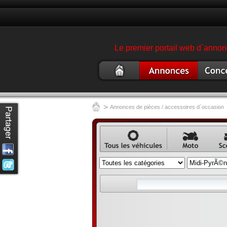
Le premier portail web d´annonc
Moto
Annonce moto
Concess
occasion
garage 
>
Annonces de pièces / accessoires d´occasion
Annonce
Annonce
Ann
véhicule
moto
scoo
occasion