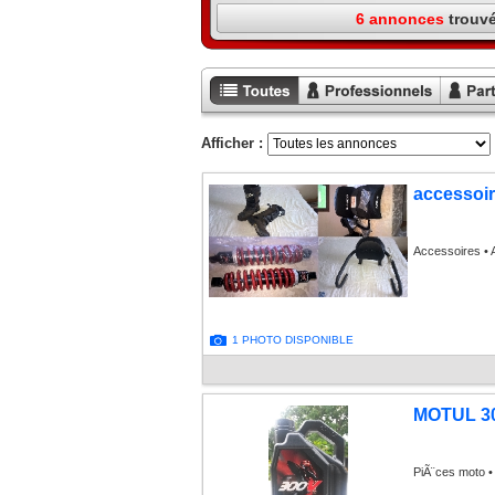
6 annonces
trouv
Toutes les
Annonces
Annon
annonces
professionnels
particu
Afficher :
accessoi
Accessoires • 
1 PHOTO DISPONIBLE
MOTUL 30
PiÃ¨ces moto 