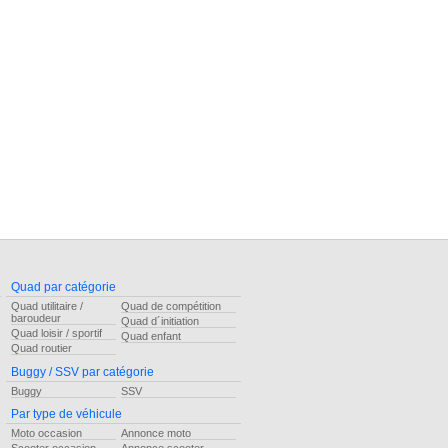
Quad par catégorie
Quad utilitaire /
Quad de compétition
baroudeur
Quad d´initiation
Quad loisir / sportif
Quad enfant
Quad routier
Buggy / SSV par catégorie
Buggy
SSV
Par type de véhicule
Moto occasion
Annonce moto