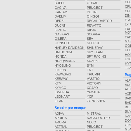
CE
BUELL
OURAL
CF
CAGIVA
PEUGEOT
CPI
CAN-AM
POLINI
DIN
DAELIM
QINGQI
E-A
DERBI
REGAL RAPTOR
E-T
DUCATI
REVATTO
EA
FANTIC
RIEJU
MO
GAS GAS
SCORPA
EX
GILERA
SEV
GAS
GUNSHOT
SHERCO
GO
HARLEY-DAVIDSON
SHINERAY
HI-
HM HONDA
SKY TEAM
HO
HONDA
SPY RACING
HY
HUSQVARNA
SUZUKI
HY
HYOSUNG
SYM
JIA
JINLUN
TNT
KAWASAKI
TRIUMPH
Bug
KEEWAY
VASTRO
ALP
KTM
VICTORY
AU
KYMCO
XGJAO
AU
LAVERDA
YAMAHA
AX
LEONART
YCF
BAB
LIFAN
ZONGSHEN
BA
BO
Scooter par marque
BU
ADIVA
MISTRAL
DA
APRILIA
NAGSCOOTER
DO
ARORA
NECO
GI
AZTRAL
PEUGEOT
GLA