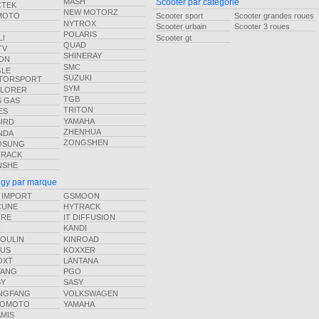
MASH
Scooter par catégorie
CTEK
NEW MOTORZ
Scooter sport
Scooter grandes roues
MOTO
NYTROX
Scooter urbain
Scooter 3 roues
POLARIS
Scooter gt
LI
QUAD
TV
SHINERAY
ON
SMC
GLE
SUZUKI
TORSPORT
SYM
PLORER
TGB
 GAS
TRITON
ES
YAMAHA
BIRD
ZHENHUA
NDA
ZONGSHEN
OSUNG
TRACK
NSHE
gy par marque
 IMPORT
GSMOON
CUNE
HYTRACK
TRE
IT DIFFUSION
R
KANDI
OULIN
KINROAD
KUS
KOXXER
OXT
LANTANA
YANG
PGO
SY
SASY
NGFANG
VOLKSWAGEN
NOMOTO
YAMAHA
MIS