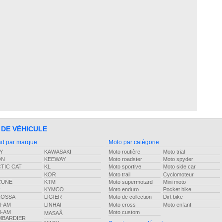
 DE VÉHICULE
d par marque
Moto par catégorie
Y
KAWASAKI
Moto routière
Moto trial
ON
KEEWAY
Moto roadster
Moto spyder
TIC CAT
KL
Moto sportive
Moto side car
KOR
Moto trail
Cyclomoteur
CUNE
KTM
Moto supermotard
Mini moto
R
KYMCO
Moto enduro
Pocket bike
ROSSA
LIGIER
Moto de collection
Dirt bike
N-AM
LINHAI
Moto cross
Moto enfant
N-AM
Moto custom
MASAÃ
MBARDIER