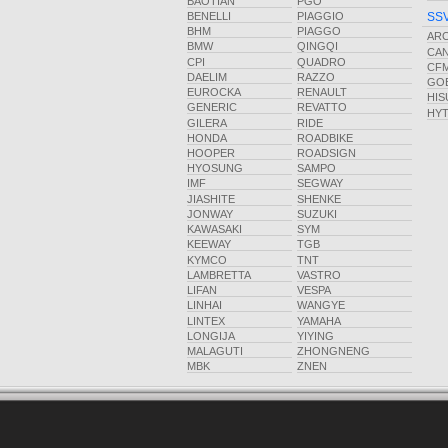
BAOTIAN
PGO
BENELLI
PIAGGIO
SSV
BHM
PIAGGO
ARC
BMW
QINGQI
CA
CPI
QUADRO
CF
DAELIM
RAZZO
GO
EUROCKA
RENAULT
HIS
GENERIC
REVATTO
HY
GILERA
RIDE
HONDA
ROADBIKE
HOOPER
ROADSIGN
HYOSUNG
SAMPO
IMF
SEGWAY
JIASHITE
SHENKE
JONWAY
SUZUKI
KAWASAKI
SYM
KEEWAY
TGB
KYMCO
TNT
LAMBRETTA
VASTRO
LIFAN
VESPA
LINHAI
WANGYE
LINTEX
YAMAHA
LONGIJA
YIYING
MALAGUTI
ZHONGNENG
MBK
ZNEN