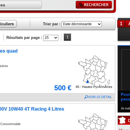
ées
1
Trier par :
ces
liers
1
Résultats par page :
J´ai 
res quad
Autres
500 €
65 - Hautes-PyrÃ©nÃ©es
Pour 
VOIR LE DETAIL
pass
Je sui
0V 10W40 4T Racing 4 Litres
• Consommable