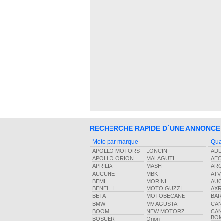
RECHERCHE RAPIDE D´UNE ANNONCE
Moto par marque
Qua
APOLLO MOTORS
LONCIN
ADL
APOLLO ORION
MALAGUTI
AE
APRILIA
MASH
ARC
AUCUNE
MBK
ATV
BEMI
MORINI
AU
BENELLI
MOTO GUZZI
AX
BETA
MOTOBECANE
BA
BMW
MV AGUSTA
CA
BOOM
NEW MOTORZ
CA
BO
BOSUER
Orion