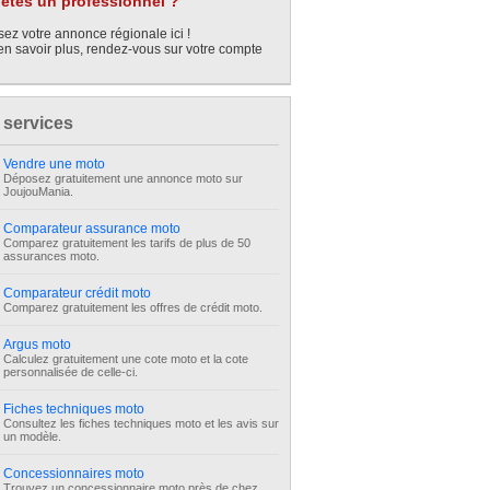
êtes un professionnel ?
ez votre annonce régionale ici !
en savoir plus, rendez-vous sur votre compte
 services
Vendre une moto
Déposez gratuitement une annonce moto sur
JoujouMania.
Comparateur assurance moto
Comparez gratuitement les tarifs de plus de 50
assurances moto.
Comparateur crédit moto
Comparez gratuitement les offres de crédit moto.
Argus moto
Calculez gratuitement une cote moto et la cote
personnalisée de celle-ci.
Fiches techniques moto
Consultez les fiches techniques moto et les avis sur
un modèle.
Concessionnaires moto
Trouvez un concessionnaire moto près de chez