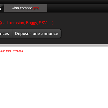
Quad occasion, Buggy, SSV, ... )
es moto
Vendre moto
sion Midi-Pyrénées