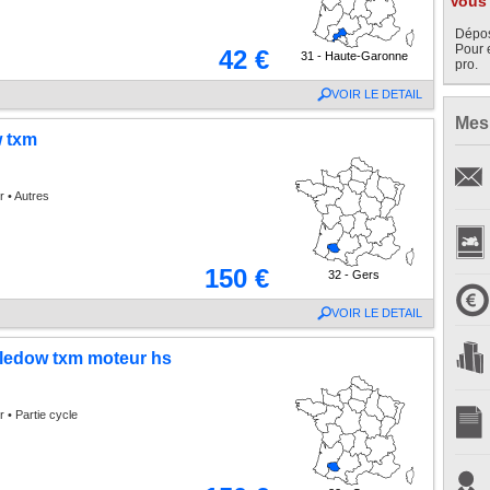
Vous 
Dépos
Pour 
42 €
31 - Haute-Garonne
pro.
VOIR LE DETAIL
Mes
w txm
r • Autres
150 €
32 - Gers
VOIR LE DETAIL
 ledow txm moteur hs
 • Partie cycle