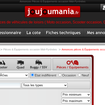
Annonces Pièces & Équipements occasion Midi-Pyrénées
es de véhicules de loisirs ( Moto occasion, Scooter occasion, 
ionnaire
Cote moto
Fiche technique moto
Mes annonc
magasin moto
occasion
>
>
Pièces & Équipements occasion Midi-Pyrénées
Annonces pièces & Équipements occa
once
Annonce
Annonce
Annonce pièce,
Etat indifférent
Occasion
Neuf
ter
quad
buggy,
équipement,
annonce
accessoire
SSV