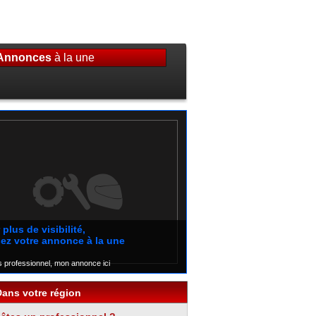
Annonces
à la une
déjà une annonce, mon annonce ici
plus de visibilité,
ez votre annonce à la une
s professionnel, mon annonce ici
Dans votre région