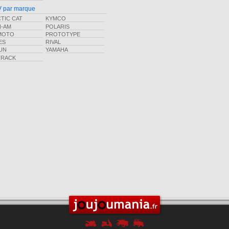
 par marque
TIC CAT
KYMCO
N-AM
POLARIS
MOTO
PROTOTYPE
ES
RIVAL
UN
YAMAHA
TRACK