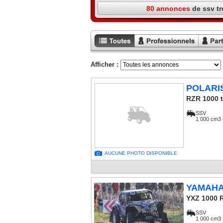
80 annonces
de ssv t
Toutes les
Annonces
Annon
annonces
professionnels
particu
Afficher :
POLARI
RZR 1000 
SSV
1 000 cm3 
AUCUNE PHOTO DISPONIBLE
YAMAH
YXZ 1000 R
SSV
1 000 cm3 