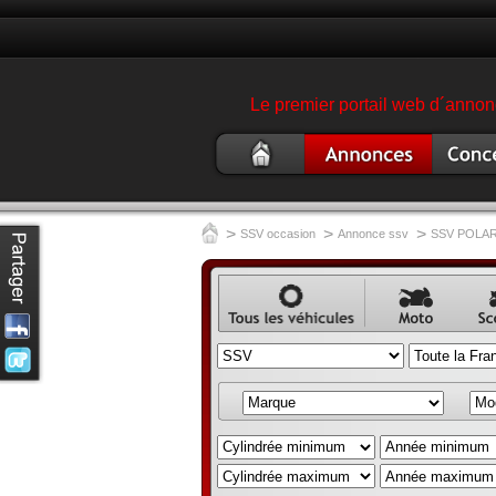
Le premier portail web d´annonc
Buggy
Annonce buggy
Concess
occasion
ssv
garage 
buggy s
>
>
>
SSV occasion
Annonce ssv
SSV POLAR
Annonce
Annonce
Ann
véhicule
moto
scoo
occasion