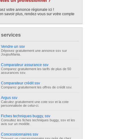
êtes un professionnel ?
ez votre annonce régionale ici !
en savoir plus, rendez-vous sur votre compte
 services
Vendre un ssv
Déposez gratuitement une annonce ssv sur
JoujouMania.
Comparateur assurance ssv
Comparez gratuitement les tarifs de plus de 50
assurances ssv.
Comparateur crédit ssv
Comparez gratuitement les offres de crédit ssv.
Argus ssv
Calculez gratuitement une cote ssv et la cote
personnalisée de celui-ci.
Fiches techniques buggy, ssv
Consultez les fiches techniques buggy, ssv et les
avis sur un modèle.
Concessionnaires ssv
Trouvez un concessionnaire ssv près de chez