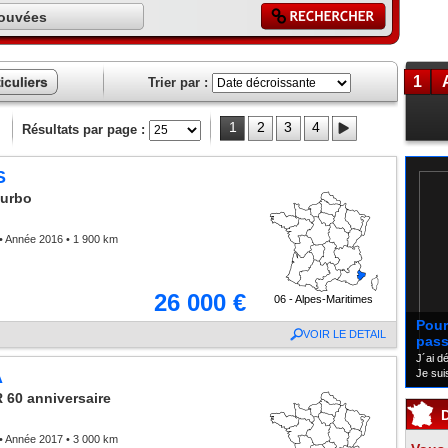
rouvées
1
Trier par :
ces
liers
1
2
3
4
Résultats par page :
S
turbo
• Année 2016 • 1 900 km
26 000 €
06 - Alpes-Maritimes
Pour 
VOIR LE DETAIL
pass
J´ai d
Je sui
A
 60 anniversaire
• Année 2017 • 3 000 km