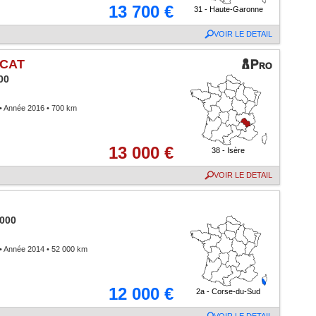
13 700 €
31 - Haute-Garonne
VOIR LE DETAIL
 CAT
00
• Année 2016 • 700 km
13 000 €
38 - Isère
VOIR LE DETAIL
1000
• Année 2014 • 52 000 km
12 000 €
2a - Corse-du-Sud