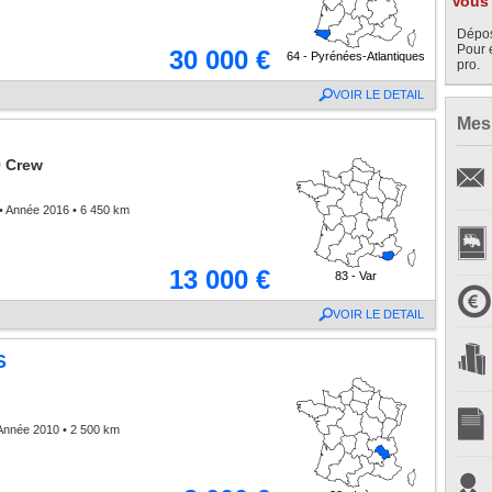
Vous 
Dépos
Pour 
30 000 €
64 - Pyrénées-Atlantiques
pro.
VOIR LE DETAIL
Mes
0 Crew
• Année 2016 • 6 450 km
13 000 €
83 - Var
VOIR LE DETAIL
S
Année 2010 • 2 500 km