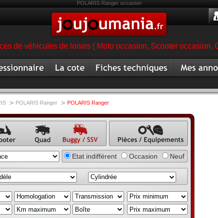
POLARIS Ranger occasion
es de véhicules de loisirs ( Moto occasion, Scooter occasion, 
ionnaire
Cote
Fiche technique buggy
Mes annonc
magasin
buggy ssv
ssv
buggy ssv o
sv
>
>
IS
POLARIS Ranger
POLARIS Ranger
once
Annonce
Annonce
Annonce pièce,
Etat indifférent
Occasion
Neuf
ter
quad
buggy,
équipement,
annonce
accessoire
SSV