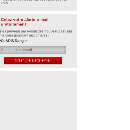
vous.
Créez votre alerte e-mail
gratuitement
êtes prévenu par e-mail des nouveaux ssv mis
nte correspondant aux critères :
POLARIS Ranger
Créer une alerte e-mail
Votre alerte e-mail a été créée avec succès.