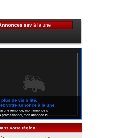
Annonces ssv
à la une
plus de visibilité,
ez votre annonce à la une
éjà une annonce, mon annonce ici
s professionnel, mon annonce ici
Dans votre région