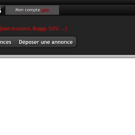
Quad occasion, Buggy, SSV, ... )
es
Vendre buggy ssv
ccasion