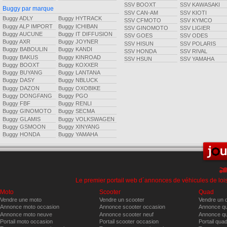
SSV BOOXT
SSV KAWASAKI
Buggy par marque
SSV CAN-AM
SSV KIOTI
Buggy ADLY
Buggy HYTRACK
SSV CFMOTO
SSV KYMCO
Buggy ALP IMPORT
Buggy ICHIBAN
SSV GINOMOTO
SSV LIGIER
Buggy AUCUNE
Buggy IT DIFFUSION
SSV GOES
SSV ODES
Buggy AXR
Buggy JOYNER
SSV HISUN
SSV POLARIS
Buggy BABOULIN
Buggy KANDI
SSV HONDA
SSV RIVAL
Buggy BAKUS
Buggy KINROAD
SSV HSUN
SSV YAMAHA
Buggy BOOXT
Buggy KOXXER
Buggy BUYANG
Buggy LANTANA
Buggy DASY
Buggy NBLUCK
Buggy DAZON
Buggy OXOBIKE
Buggy DONGFANG
Buggy PGO
Buggy FBF
Buggy RENLI
Buggy GINOMOTO
Buggy SECMA
Buggy GLAMIS
Buggy VOLKSWAGEN
Buggy GSMOON
Buggy XINYANG
Buggy HONDA
Buggy YAMAHA
Le premier portail web d´annonces de véhicules de lois
Moto
Scooter
Quad
Vendre une moto
Vendre un scooter
Vendre un 
Annonce moto occasion
Annonce scooter occasion
Annonce qu
Annonce moto neuve
Annonce scooter neuf
Annonce qu
Portail moto occasion
Portail scooter occasion
Portail qua