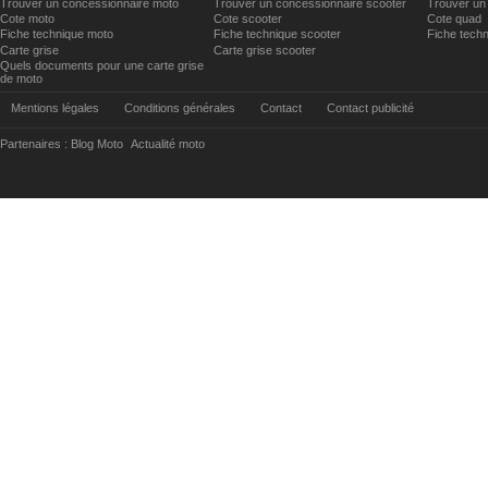
Trouver un concessionnaire moto
Trouver un concessionnaire scooter
Trouver un
Cote moto
Cote scooter
Cote quad
Fiche technique moto
Fiche technique scooter
Fiche tech
Carte grise
Carte grise scooter
Quels documents pour une carte grise
de moto
Mentions légales
Conditions générales
Contact
Contact publicité
Partenaires :
Blog Moto
Actualité moto