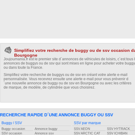
Simplifiez votre recherche de buggy ou de ssv occasion d
Bourgogne
Joujoumania.fr est le premier site d´annonces de véhicules de loisirs, c´est tous 
annonces de buggys ou de ssv qui sont mises en ligne pour acheter votre bugg
ou dans toute la France.
Simplifiez votre recherche de buggys ou de ssv en créant votre alerte e-mail
personnalisée. Vous recevrez ensuite une alerte e-mail pour vous prévenir d
´une nouvelle annonce de buggy ou de ssv en Bourgogne ou avec les critères
de marque, de modèle, de cylindrée que vous choisirez.
RECHERCHE RAPIDE D´UNE ANNONCE BUGGY OU SSV
Buggy / SSV
SSV par marque
Buggy occasion
Annonce buggy
SSV AEON
SSV HYTRACK
SSV occasion
Annonce ssv
SSV ARCTIC CAT
SSV ICHIBAN