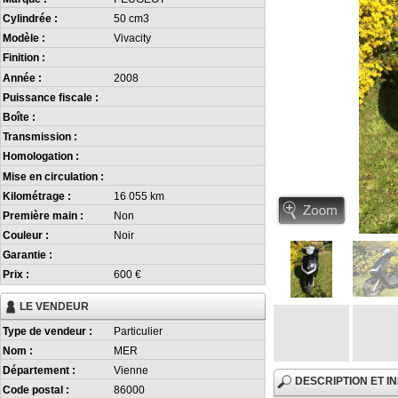
Cylindrée :
50 cm3
Modèle :
Vivacity
Finition :
Année :
2008
Puissance fiscale :
Boîte :
Transmission :
Homologation :
Mise en circulation :
Kilométrage :
16 055 km
Première main :
Non
Couleur :
Noir
Garantie :
Prix :
600 €
LE VENDEUR
Type de vendeur :
Particulier
Nom :
MER
Département :
Vienne
DESCRIPTION ET 
Code postal :
86000