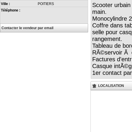
Scooter urbain
Ville :
POITIERS
Téléphone :
main.
Monocylindre 2
Coffre dans ta
Contacter le vendeur par email
selle pour casq
rangement.
Tableau de bord
RÃ©servoir Ã e
Factures d'entr
Casque intÃ©gr
1er contact pa
LOCALISATION