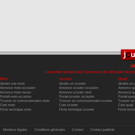
Le premier portail web d´annonces de véhicules de lois
Moto
Scooter
Quad
Vendre une moto
Vendre un scooter
Vendre un 
Annonce moto occasion
Annonce scooter occasion
Annonce qu
Annonce moto neuve
Annonce scooter neuf
Annonce qu
Portail moto occasion
Portail scooter occasion
Portail qua
Trouver un concessionnaire moto
Trouver un concessionnaire scooter
Trouver un
Cote moto
Cote scooter
Cote quad
Fiche technique moto
Fiche technique scooter
Fiche tech
Mentions légales
Conditions générales
Contact
Contact publicité