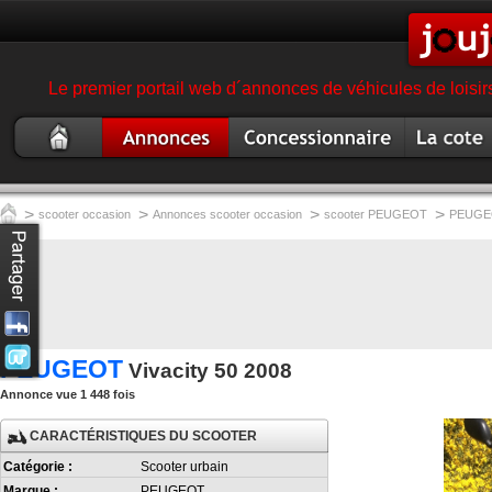
Le premier portail web d´annonces de véhicules de loisir
Scooter
Annonce
Concessionnaire
Cote
occasion
scooter
garage magasin
scooter
scooter
>
>
>
>
scooter occasion
Annonces scooter occasion
scooter PEUGEOT
PEUGEO
PEUGEOT
Vivacity 50 2008
Annonce vue 1 448 fois
CARACTÉRISTIQUES DU SCOOTER
Catégorie :
Scooter urbain
Marque :
PEUGEOT