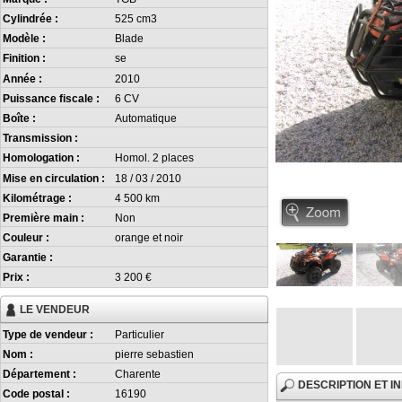
Cylindrée :
525 cm3
Modèle :
Blade
Finition :
se
Année :
2010
Puissance fiscale :
6 CV
Boîte :
Automatique
Transmission :
Homologation :
Homol. 2 places
Mise en circulation :
18 / 03 / 2010
Kilométrage :
4 500 km
Première main :
Non
Couleur :
orange et noir
Garantie :
Prix :
3 200 €
LE VENDEUR
Type de vendeur :
Particulier
Nom :
pierre sebastien
Département :
Charente
DESCRIPTION ET 
Code postal :
16190