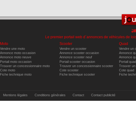
Le premier portail web d´annonces de véhicules de lois
Moto
Scooter
Quad
Vendre une moto
Vendre un scooter
Vendre un 
Annonce moto occasion
Annonce scooter occasion
Annonce qu
Annonce moto neuve
Annonce scooter neuf
Annonce qu
Portail moto occasion
Portail scooter occasion
Portail qua
Trouver un concessionnaire moto
Trouver un concessionnaire scooter
Trouver un
Cote moto
Cote scooter
Cote quad
Fiche technique moto
Fiche technique scooter
Fiche tech
Mentions légales
Conditions générales
Contact
Contact publicité