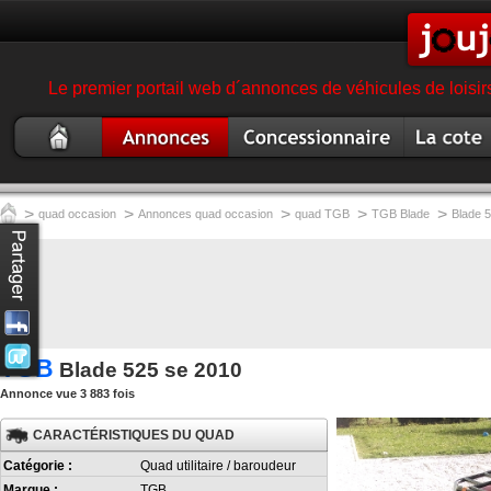
Le premier portail web d´annonces de véhicules de loisir
Quad
Annonce quad
Concessionnaire
Cote quad
occasion
garage magasin quad
>
>
>
>
>
quad occasion
Annonces quad occasion
quad TGB
TGB Blade
Blade 
TGB
Blade 525 se 2010
Annonce vue 3 883 fois
CARACTÉRISTIQUES DU QUAD
Catégorie :
Quad utilitaire / baroudeur
Marque :
TGB