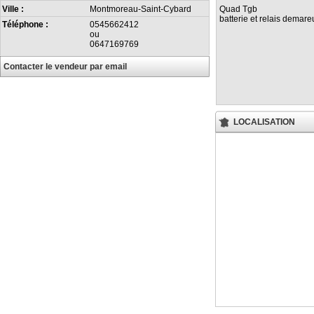
Quad Tgb
Ville :
Montmoreau-Saint-Cybard
batterie et relais demare
Téléphone :
0545662412
ou
0647169769
Contacter le vendeur par email
LOCALISATION