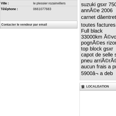
suzuki gsxr 75
Ville :
le plessier rozainvillers
Téléphone :
0661077683
annÃ©e 2006
carnet dâentre
toutes factures
Contacter le vendeur par email
Full black
33000km Ã©vol
pognÃ©es riz
top block gsxr
capot de selle
pneu arriÃ©rÃ
aucun frais a 
5900â¬ a deb
LOCALISATION