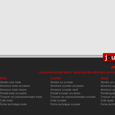
Le premier portail web d´annonces de véhicules de lois
Moto
Scooter
Quad
Vendre une moto
Vendre un scooter
Vendre un 
Annonce moto occasion
Annonce scooter occasion
Annonce qu
Annonce moto neuve
Annonce scooter neuf
Annonce qu
Portail moto occasion
Portail scooter occasion
Portail qua
Trouver un concessionnaire moto
Trouver un concessionnaire scooter
Trouver un
Cote moto
Cote scooter
Cote quad
Fiche technique moto
Fiche technique scooter
Fiche tech