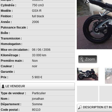
Cylindrée :
750 cm3
Modèle :
GSX-R
Finition :
full black
Année :
2006
Puissance fiscale :
Boîte :
Transmission :
Homologation :
Mise en circulation :
06 / 06 / 2006
Kilométrage :
33 000 km
Première main :
Non
Couleur :
noir
Garantie :
Prix :
5 900 €
LE VENDEUR
Type de vendeur :
Particulier
Nom :
jonathan
Département :
Somme
DESCRIPTION ET 
Code postal :
80110