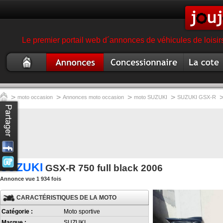
Le premier portail web d´annonces de véhicules de loisir
Moto
Annonce moto
Concessionnaire
Cote moto
occasion
garage magasin moto
>
>
>
>
moto occasion
Annonces moto occasion
moto SUZUKI
SUZUKI GSX-R
SUZUKI
GSX-R 750 full black 2006
Annonce vue 1 934 fois
CARACTÉRISTIQUES DE LA MOTO
Catégorie :
Moto sportive
Marque :
SUZUKI