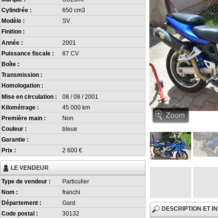
Cylindrée :
650 cm3
Modèle :
SV
Finition :
Année :
2001
Puissance fiscale :
87 CV
Boîte :
Transmission :
Homologation :
Mise en circulation :
08 / 08 / 2001
Kilométrage :
45 000 km
Première main :
Non
Couleur :
bleue
Garantie :
Prix :
2 600 €
LE VENDEUR
Type de vendeur :
Particulier
Nom :
franchi
Département :
Gard
DESCRIPTION ET 
Code postal :
30132