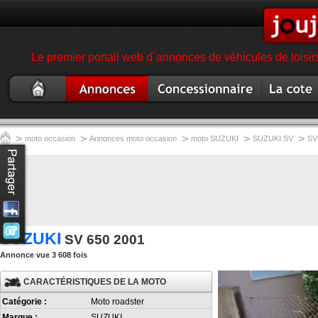
Le premier portail web d´annonces de véhicules de loisir
Moto
Annonce moto
Concessionnaire
Cote moto
occasion
garage magasin moto
>
>
>
>
>
moto occasion
Annonces moto occasion
moto SUZUKI
SUZUKI SV
SV
SUZUKI
SV 650 2001
Annonce vue 3 608 fois
CARACTÉRISTIQUES DE LA MOTO
Catégorie :
Moto roadster
Marque :
SUZUKI