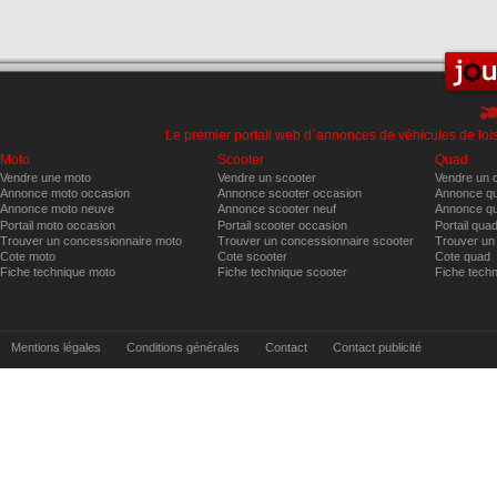
Le premier portail web d´annonces de véhicules de lois
Moto
Scooter
Quad
Vendre une moto
Vendre un scooter
Vendre un 
Annonce moto occasion
Annonce scooter occasion
Annonce qu
Annonce moto neuve
Annonce scooter neuf
Annonce qu
Portail moto occasion
Portail scooter occasion
Portail qua
Trouver un concessionnaire moto
Trouver un concessionnaire scooter
Trouver un
Cote moto
Cote scooter
Cote quad
Fiche technique moto
Fiche technique scooter
Fiche tech
Mentions légales
Conditions générales
Contact
Contact publicité