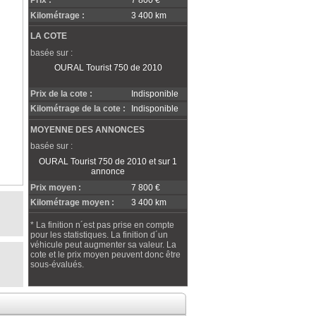
Prix :
7 800 €
Kilométrage :
3 400 km
LA COTE
basée sur :
OURAL Tourist 750 de 2010
Prix de la cote :
Indisponible
Kilométrage de la cote :
Indisponible
MOYENNE DES ANNONCES
basée sur :
OURAL Tourist 750 de 2010 et sur 1
annonce
Prix moyen :
7 800 €
Kilométrage moyen :
3 400 km
* La finition n´est pas prise en compte
pour les statistiques. La finition d´un
véhicule peut augmenter sa valeur. La
cote et le prix moyen peuvent donc être
sous-évalués.