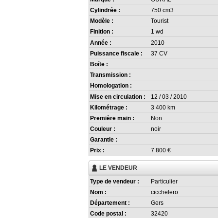
Cylindrée :
750 cm3
Modèle :
Tourist
Finition :
1 wd
Année :
2010
Puissance fiscale :
37 CV
Boîte :
Transmission :
Homologation :
Mise en circulation :
12 / 03 / 2010
Kilométrage :
3 400 km
Première main :
Non
Couleur :
noir
Garantie :
Prix :
7 800 €
LE VENDEUR
Type de vendeur :
Particulier
Nom :
cicchelero
Département :
Gers
Code postal :
32420