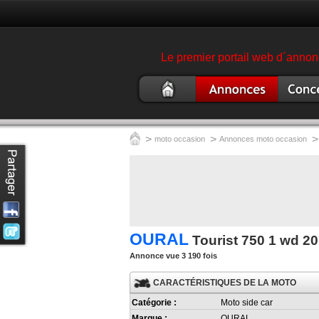
Le premier portail web d´annonc
Moto
Annonce moto
Concess
occasion
garage 
>
>
>
moto occasion
Annonces moto occasion
OURAL
Tourist 750 1 wd 2
Annonce vue 3 190 fois
CARACTÉRISTIQUES DE LA MOTO
Catégorie :
Moto side car
Marque :
OURAL