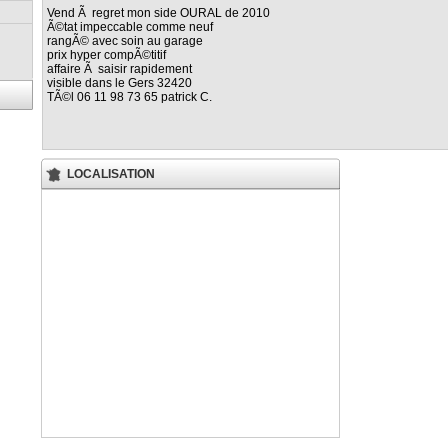
Vend Ã regret mon side OURAL de 2010
Ã©tat impeccable comme neuf
rangÃ© avec soin au garage
prix hyper compÃ©titif
affaire Ã saisir rapidement
visible dans le Gers 32420
TÃ©l 06 11 98 73 65 patrick C.
LOCALISATION