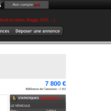
Quad occasion, Buggy, SSV, ... )
es moto
Vendre moto
7 800 €
Référence de l´annonce :
3 383
STATISTIQUES
JoujouMania.fr
LE VÉHICULE