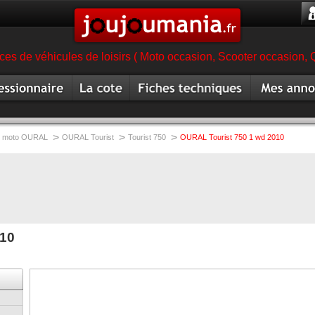
es de véhicules de loisirs ( Moto occasion, Scooter occasion, 
ionnaire
Cote moto
Fiche technique moto
Mes annonc
magasin moto
occasion
>
>
>
moto OURAL
OURAL Tourist
Tourist 750
OURAL Tourist 750 1 wd 2010
010