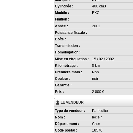
Cylindrée :
400 cm3
Modèle :
EXC
Finition :
Année :
2002
Puissance fiscale :
Boîte :
Transmission :
Homologation :
Mise en circulation :
15 / 02 / 2002
Kilométrage :
0 km
Première main :
Non
Couleur :
noir
Garantie :
Prix :
2 000 €
LE VENDEUR
Type de vendeur :
Particulier
Nom :
lecleir
Département :
Cher
Code postal :
18570