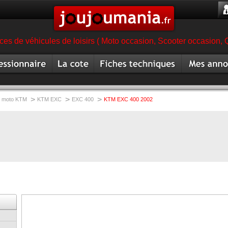
es de véhicules de loisirs ( Moto occasion, Scooter occasion, 
ionnaire
Cote moto
Fiche technique moto
Mes annonc
magasin moto
occasion
>
>
>
moto KTM
KTM EXC
EXC 400
KTM EXC 400 2002