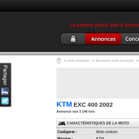
Le premier portail web d´annonc
Moto
Annonce moto
Concess
occasion
garage 
>
>
>
moto occasion
Annonces moto occasion
KTM
EXC 400 2002
Annonce vue 3 146 fois
CARACTÉRISTIQUES DE LA MOTO
Catégorie :
Moto enduro
Marque :
KTM