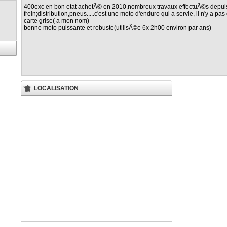
400exc en bon etat achetÃ© en 2010,nombreux travaux effectuÃ©s depuis
frein;distribution,pneus.....c'est une moto d'enduro qui a servie, il n'y a 
carte grise( a mon nom)
bonne moto puissante et robuste(utilisÃ©e 6x 2h00 environ par ans)
LOCALISATION