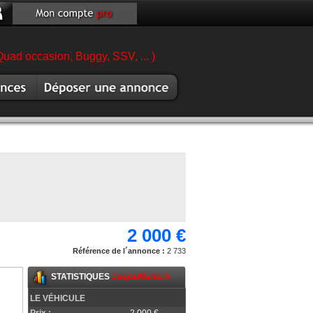
Quad occasion, Buggy, SSV, ... )
es moto
Vendre moto
2 000 €
Référence de l´annonce :
2 733
STATISTIQUES
JoujouMania.fr
LE VÉHICULE