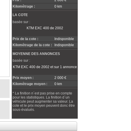
Prix :
2 000 €
Kilométrage :
0 km
LA COTE
basée sur :
KTM EXC 400 de 2002
Prix de la cote :
Indisponible
Kilométrage de la cote :
Indisponible
MOYENNE DES ANNONCES
basée sur :
KTM EXC 400 de 2002 et sur 1 annonce
Prix moyen :
2 000 €
Kilométrage moyen :
0 km
* La finition n´est pas prise en compte
pour les statistiques. La finition d´un
véhicule peut augmenter sa valeur. La
cote et le prix moyen peuvent donc être
sous-évalués.