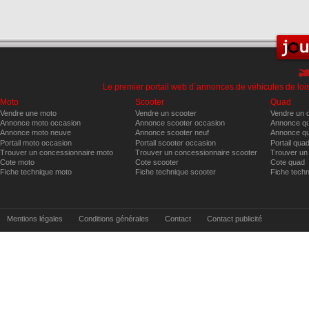
Le premier portail web d´annonces de véhicules de lois
Moto
Scooter
Quad
Vendre une moto
Vendre un scooter
Vendre un 
Annonce moto occasion
Annonce scooter occasion
Annonce qu
Annonce moto neuve
Annonce scooter neuf
Annonce qu
Portail moto occasion
Portail scooter occasion
Portail qua
Trouver un concessionnaire moto
Trouver un concessionnaire scooter
Trouver un
Cote moto
Cote scooter
Cote quad
Fiche technique moto
Fiche technique scooter
Fiche tech
Mentions légales
Conditions générales
Contact
Contact publicité