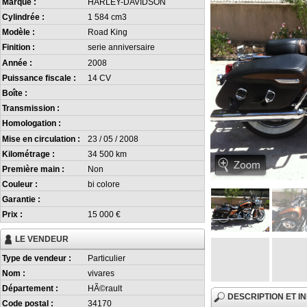
Marque :
HARLEY-DAVIDSON
Cylindrée :
1 584 cm3
Modèle :
Road King
Finition :
serie anniversaire
Année :
2008
Puissance fiscale :
14 CV
Boîte :
Transmission :
Homologation :
Mise en circulation :
23 / 05 / 2008
Kilométrage :
34 500 km
Première main :
Non
Couleur :
bi colore
Garantie :
Prix :
15 000 €
LE VENDEUR
Type de vendeur :
Particulier
Nom :
vivares
Département :
HÃ©rault
DESCRIPTION ET 
Code postal :
34170