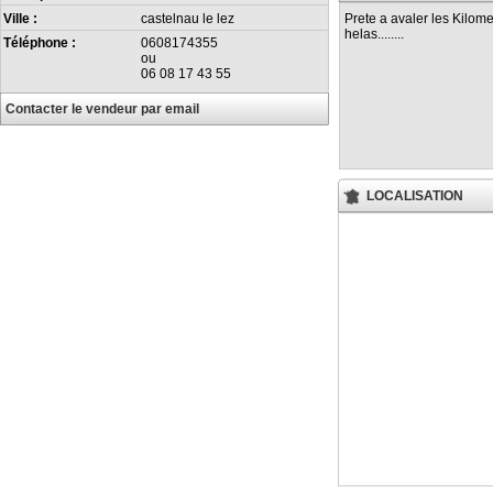
Prete a avaler les Kilomet
Ville :
castelnau le lez
helas........
Téléphone :
0608174355
ou
06 08 17 43 55
Contacter le vendeur par email
LOCALISATION