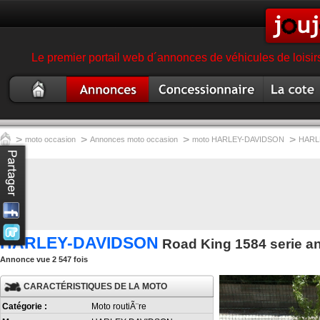
Le premier portail web d´annonces de véhicules de loisir
Moto
Annonce moto
Concessionnaire
Cote moto
occasion
garage magasin moto
>
>
>
>
moto occasion
Annonces moto occasion
moto HARLEY-DAVIDSON
HARL
HARLEY-DAVIDSON
Road King 1584 serie an
Annonce vue 2 547 fois
CARACTÉRISTIQUES DE LA MOTO
Catégorie :
Moto routiÃ¨re