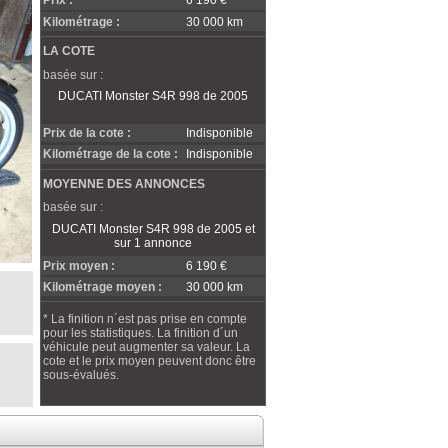
Prix :
6 190 €
Kilométrage :
30 000 km
LA COTE
basée sur :
DUCATI Monster S4R 998 de 2005
Prix de la cote :
Indisponible
Kilométrage de la cote :
Indisponible
MOYENNE DES ANNONCES
basée sur :
DUCATI Monster S4R 998 de 2005 et
sur 1 annonce
Prix moyen :
6 190 €
Kilométrage moyen :
30 000 km
* La finition n´est pas prise en compte
pour les statistiques. La finition d´un
véhicule peut augmenter sa valeur. La
cote et le prix moyen peuvent donc être
sous-évalués.