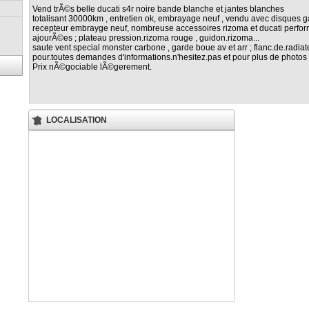
Vend trÃ©s belle ducati s4r noire bande blanche et jantes blanches
totalisant 30000km , entretien ok, embrayage neuf , vendu avec disques ga
recepteur embrayge neuf, nombreuse accessoires rizoma et ducati perform
ajourÃ©es ; plateau pression.rizoma rouge , guidon.rizoma...
saute vent special monster carbone , garde boue av et arr ; flanc.de.radiate
pour.toutes demandes d'informations.n'hesitez.pas et pour plus de photo
Prix nÃ©gociable lÃ©gerement.
LOCALISATION