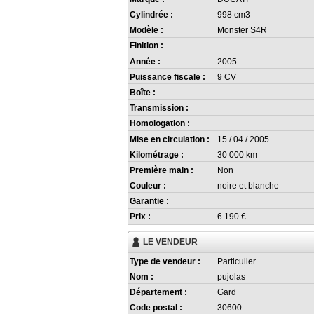
Cylindrée :
998 cm3
Modèle :
Monster S4R
Finition :
Année :
2005
Puissance fiscale :
9 CV
Boîte :
Transmission :
Homologation :
Mise en circulation :
15 / 04 / 2005
Kilométrage :
30 000 km
Première main :
Non
Couleur :
noire et blanche
Garantie :
Prix :
6 190 €
LE VENDEUR
Type de vendeur :
Particulier
Nom :
pujolas
Département :
Gard
Code postal :
30600