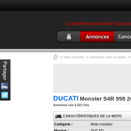
Le premier portail web d´annonc
Moto
Annonce moto
Concess
occasion
garage 
>
>
>
moto occasion
Annonces moto occasion
DUCATI
Monster S4R 998 2
Annonce vue 5 621 fois
CARACTÉRISTIQUES DE LA MOTO
Catégorie :
Moto roadster
Marque :
DUCATI