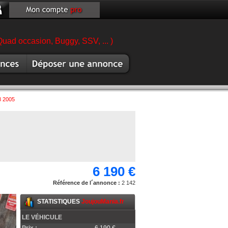
Quad occasion, Buggy, SSV, ... )
es moto
Vendre moto
8 2005
6 190 €
Référence de l´annonce :
2 142
STATISTIQUES
JoujouMania.fr
LE VÉHICULE