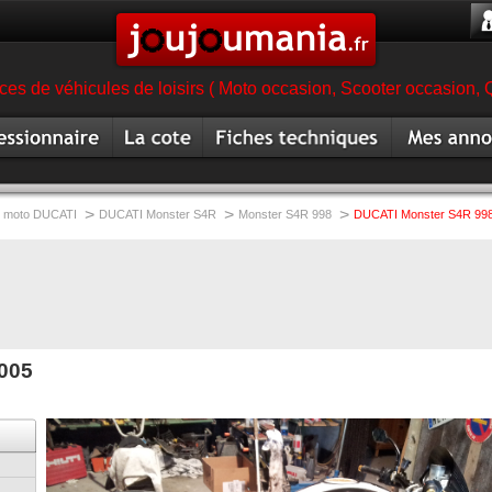
es de véhicules de loisirs ( Moto occasion, Scooter occasion, 
ionnaire
Cote moto
Fiche technique moto
Mes annonc
magasin moto
occasion
>
>
>
moto DUCATI
DUCATI Monster S4R
Monster S4R 998
DUCATI Monster S4R 99
005