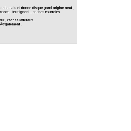
rni en alu et donne disque garni origine neuf ;
ance ; termignoni... caches courroies
ur , caches latteraux...
s Ã©galement .