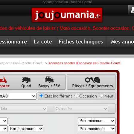
Scooter occasion Franche-Comté
es de véhicules de loisirs ( Moto occasion, Scooter occasion, 
ionnaire
Cote
Fiche technique scooter
Mes annonc
magasin
scooter
scooter occa
>
ter occasion Franche-Comté
Annonces scooter d´occasion en Franche-Comté
once
Annonce
Annonce
Annonce pièce,
Etat indifférent
Occasion
Neuf
ter
quad
buggy,
équipement,
annonce
accessoire
SSV