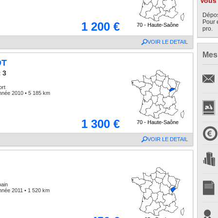
Vous 
Dépos
Pour 
1 200 €
70 - Haute-Saône
pro.
VOIR LE DETAIL
Mes
OT
 3
ort
nnée 2010 • 5 185 km
1 300 €
70 - Haute-Saône
VOIR LE DETAIL
bain
nnée 2011 • 1 520 km