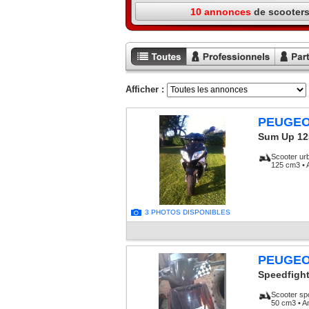
10 annonces
de scooters
Toutes les
Annonces
Annon
annonces
professionnels
particu
Afficher :
PEUGE
Sum Up 12
Scooter ur
125 cm3 • 
3 PHOTOS DISPONIBLES
PEUGE
Speedfight
Scooter sp
50 cm3 • A