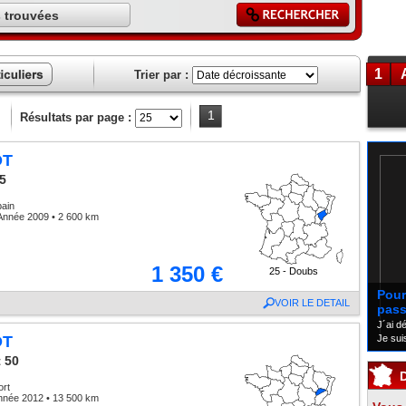
 trouvées
1
Trier par :
ces
liers
1
Résultats par page :
OT
5
bain
Année 2009 • 2 600 km
1 350 €
25 - Doubs
Pour 
VOIR LE DETAIL
pass
J´ai d
Je sui
OT
 50
ort
nnée 2012 • 13 500 km