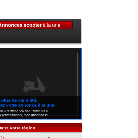
Annonces scooter
à la une
plus de visibilité,
ez votre annonce à la une
éjà une annonce, mon annonce ici
s professionnel, mon annonce ici
Dans votre région