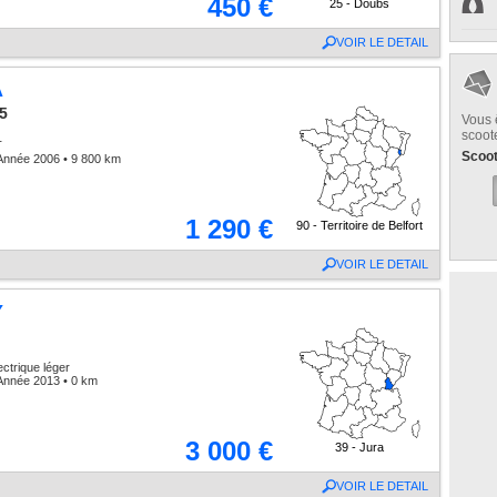
450 €
25 - Doubs
VOIR LE DETAIL
A
5
Vous 
scoot
T
Scoo
Année 2006 • 9 800 km
1 290 €
90 - Territoire de Belfort
VOIR LE DETAIL
Y
ectrique léger
Année 2013 • 0 km
3 000 €
39 - Jura
VOIR LE DETAIL