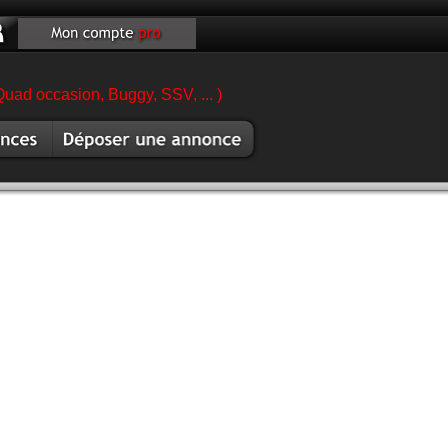
Quad occasion, Buggy, SSV, ... )
es
Vendre scooter
sion