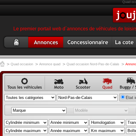
Quad occ
Le premier portail web d´annonces de véhicules de loisir
Quad
Annonce quad
Concessionnaire
Cote quad
occasion
garage magasin quad
>
>
>
>
Quad occasion
Annonce quad
Quad occasion Nord-Pas-de-Calais
Annonc
Annonce
Annonce
Annonce
Annonce
Annon
Etat 
véhicule
moto
scooter
quad
buggy,
occasion
annonc
SSV