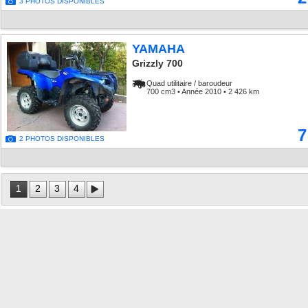
3 PHOTOS DISPONIBLES
YAMAHA
Grizzly 700
Quad utilitaire / baroudeur
700 cm3 • Année 2010 • 2 426 km
7
2 PHOTOS DISPONIBLES
1
2
3
4