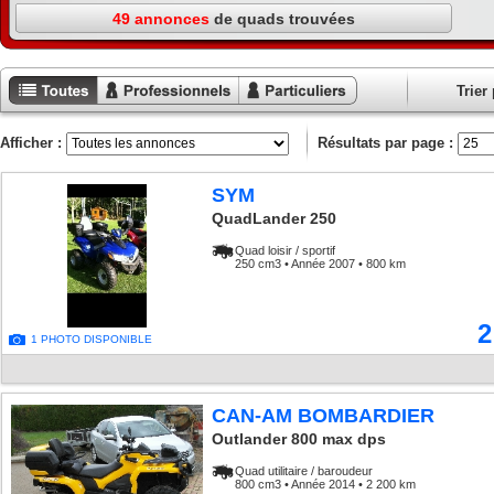
49 annonces
de quads trouvées
Trier 
Toutes les
Annonces
Annonces
annonces
professionnels
particuliers
Afficher :
Résultats par page :
SYM
QuadLander 250
Quad loisir / sportif
250 cm3 • Année 2007 • 800 km
2
1 PHOTO DISPONIBLE
CAN-AM BOMBARDIER
Outlander 800 max dps
Quad utilitaire / baroudeur
800 cm3 • Année 2014 • 2 200 km