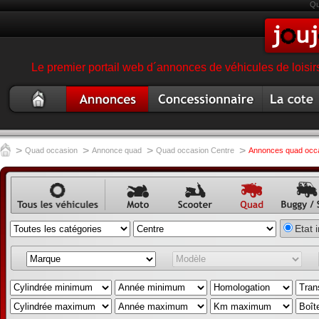
Qu
Le premier portail web d´annonces de véhicules de loisir
Quad
Annonce quad
Concessionnaire
Cote quad
occasion
garage magasin quad
>
>
>
>
Quad occasion
Annonce quad
Quad occasion Centre
Annonces quad occa
Annonce
Annonce
Annonce
Annonce
Annon
Etat 
véhicule
moto
scooter
quad
buggy,
occasion
annonc
SSV