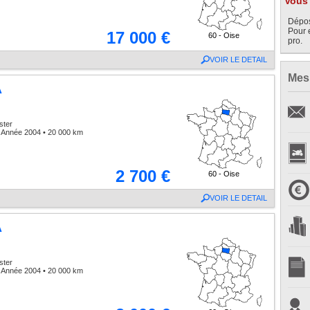
Vous 
Dépos
Pour 
17 000 €
60 - Oise
pro.
VOIR LE DETAIL
Mes
A
ster
 Année 2004 • 20 000 km
2 700 €
60 - Oise
VOIR LE DETAIL
A
ster
 Année 2004 • 20 000 km