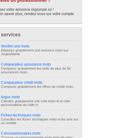
êtes un professionnel ?
ez votre annonce régionale ici !
en savoir plus, rendez-vous sur votre compte
 services
Vendre une moto
Déposez gratuitement une annonce moto sur
JoujouMania.
Comparateur assurance moto
Comparez gratuitement les tarifs de plus de 50
assurances moto.
Comparateur crédit moto
Comparez gratuitement les offres de crédit moto.
Argus moto
Calculez gratuitement une cote moto et la cote
personnalisée de celle-ci.
Fiches techniques moto
Consultez les fiches techniques moto et les avis sur
un modèle.
Concessionnaires moto
Trouvez un concessionnaire moto près de chez