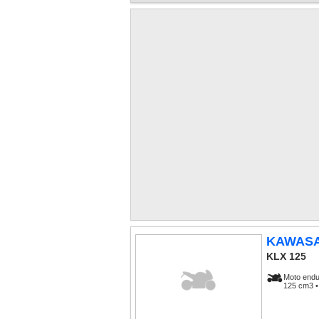
KAWASA
KLX 125
Moto endu
125 cm3 •