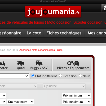
Moto occasion Oise 60
es de véhicules de loisirs ( Moto occasion, Scooter occasion, 
ionnaire
Cote moto
Fiche technique moto
Mes annonc
magasin moto
occasion
>
sion Oise 60
Annonces moto occasion dans l´Oise
once
Annonce
Annonce
Annonce pièce,
Etat indifférent
Occasion
Neuf
ter
quad
buggy,
équipement,
annonce
accessoire
SSV