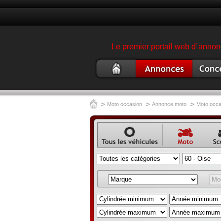
Le premier portail web d´annonc
Moto
Annonce moto
Concess
occasion
garage 
>
>
>
Moto occasion
Annonce moto
Moto occa
Annonce
Annonce
Ann
véhicule
moto
scoo
occasion