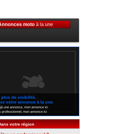
Annonces moto
à la une
plus de visibilité,
ez votre annonce à la une
éjà une annonce, mon annonce ici
s professionnel, mon annonce ici
Dans votre région