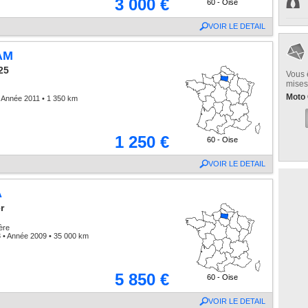
3 000 €
60 - Oise
VOIR LE DETAIL
AM
25
Vous 
mises
Moto 
 Année 2011 • 1 350 km
1 250 €
60 - Oise
VOIR LE DETAIL
A
r
ère
 • Année 2009 • 35 000 km
5 850 €
60 - Oise
VOIR LE DETAIL