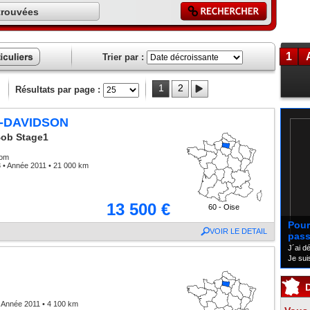
trouvées
1
Trier par :
ces
liers
1
2
Résultats par page :
-DAVIDSON
Bob Stage1
tom
 • Année 2011 • 21 000 km
13 500 €
60 - Oise
Pour 
VOIR LE DETAIL
pass
J´ai d
Je sui
 Année 2011 • 4 100 km