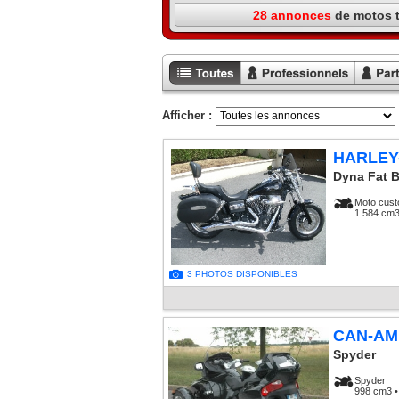
28 annonces
de motos 
Toutes les
Annonces
Annon
annonces
professionnels
particu
Afficher :
HARLEY
Dyna Fat 
Moto cus
1 584 cm3
3 PHOTOS DISPONIBLES
CAN-AM
Spyder
Spyder
998 cm3 •