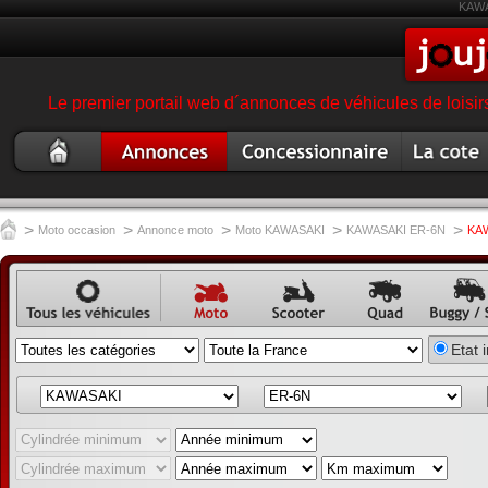
KAWA
Le premier portail web d´annonces de véhicules de loisir
Moto
Annonce moto
Concessionnaire
Cote moto
occasion
garage magasin moto
>
>
>
>
>
Moto occasion
Annonce moto
Moto KAWASAKI
KAWASAKI ER-6N
KA
Annonce
Annonce
Annonce
Annonce
Annon
Etat 
véhicule
moto
scooter
quad
buggy,
occasion
annonc
SSV