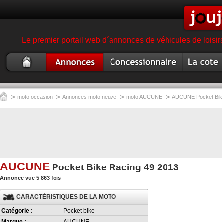
Le premier portail web d´annonces de véhicules de loisir
Moto
Annonce moto
Concessionnaire
Cote moto
occasion
garage magasin moto
>
>
>
>
moto occasion
Annonces moto neuve
moto AUCUNE
AUCUNE Pocket Bik
AUCUNE
Pocket Bike Racing 49 2013
Annonce vue 5 863 fois
CARACTÉRISTIQUES DE LA MOTO
Catégorie :
Pocket bike
Marque :
AUCUNE